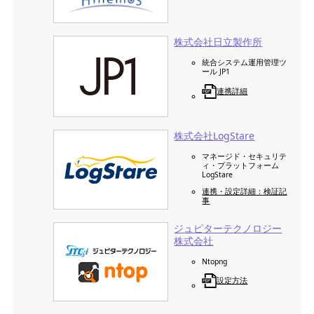
株式会社日立製作所
統合システム運用管理ツ
ール JP1
連携詳細
株式会社LogStare
マネージド・セキュリテ
ィ・プラットフォーム
LogStare
連携・設定詳細：検証記
事
ジュピターテクノロジー
株式会社
Ntopng
設定方法