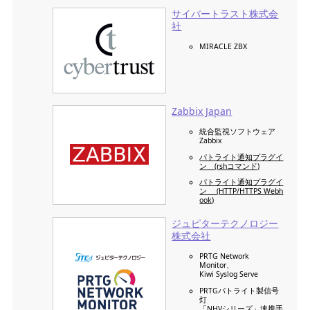
サイバートラスト株式会
社
MIRACLE ZBX
Zabbix Japan
統合監視ソフトウェア
Zabbix
パトライト通知プラグイ
ン (rshコマンド)
パトライト通知プラグイ
ン (HTTP/HTTPS Webh
ook)
ジュピターテクノロジー
株式会社
PRTG Network
Monitor、
Kiwi Syslog Serve
PRTGパトライト製信号
灯
「NHVシリーズ」連携手