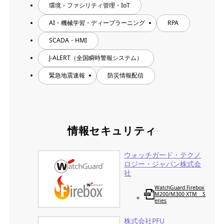
環境・ファシリティ管理・IoT
AI・機械学習・ディープラーニング
RPA
SCADA・HMI
J-ALERT（全国瞬時警報システム）
緊急地震速報
防災情報配信
情報セキュリティ
ウォッチガード・テクノ
ロジー・ジャパン株式会
社
WatchGuard Firebox
M200/M300 XTM S
eries
株式会社PFU