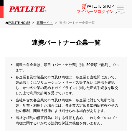
PATLITE SHOP
マイページログイン
メニュー
PATLITE HOME
専用サイト
連携パートナー企業一覧
連携パートナー企業一覧
掲載の各企業は、項目（パートナ分類）別に50音順で配列してい
ます。
各企業名及び製品のロゴ及び商標は、各企業と当社間において、
製品若しくはソリューション・サービス等で互いに連携を確認
し、かつ各企業の定めるガイドラインに則した正式手続きを取交
した上で利用の許可を受けています。
当社を含め各企業のロゴ及び商標を、各企業に対して無断で複
製・配布・利用した場合には、各企業の定める知的所有権やその
他の権利、関連法規律により罰せられる場合があります。
当社は権利の侵害行為に対する保証も含め、これら全てのロゴ・
商標に関するいかなる法的な保証の義務を負いません。