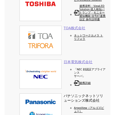
連携資料：ViewLED
Solution 侵入検知パ
トランプ・モニター
通知機能 信号灯連携
設定 操作説明書
TOA株式会社
ネットワークカメラ ト
リフォラ
日本電気株式会社
「NEC 顔認証アプライア
ンス
サーバ」
連携詳細
パナソニックネットソリ
ューションズ株式会社
ArgosView（アルゴズビ
ュー）