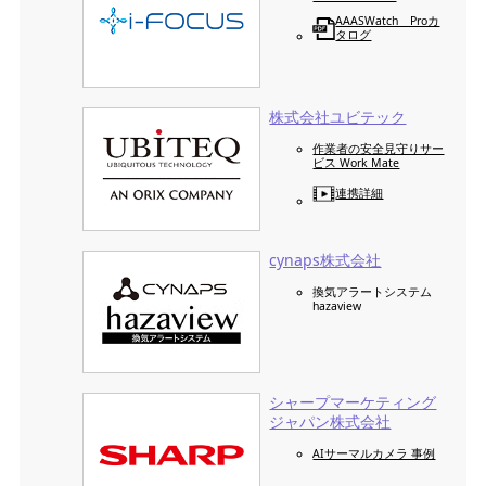
AAASWatch Proカ
タログ
株式会社ユビテック
作業者の安全見守りサー
ビス Work Mate
連携詳細
cynaps株式会社
換気アラートシステム
hazaview
シャープマーケティング
ジャパン株式会社
AIサーマルカメラ 事例