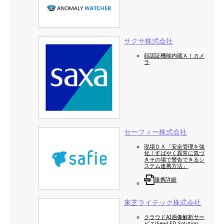
サクサ株式会社
顔認証機能内蔵ＡＩカメ
ラ
セーフィー株式会社
現場ＤＸ「安全管理を強
化！すばやく異常に気づ
きその場で警告できるシ
ステム連携方法」
連携詳細
東芝ライテック株式会社
クラウドAI画像解析サー
ビスViewLED Solution