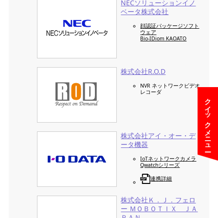
NECソリューションイノ
ベータ株式会社
顔認証パッケージソフト
ウェア
Bio-IDiom KAOATO
株式会社R.O.D
NVR ネットワークビデオ
レコーダ
クイックメニュー
株式会社アイ・オー・デ
ータ機器
IoTネットワークカメラ
Qwatchシリーズ
連携詳細
株式会社Ｋ．Ｊ．フェロ
ー ＭＯＢＯＴＩＸ ＪＡ
ＰＡＮ