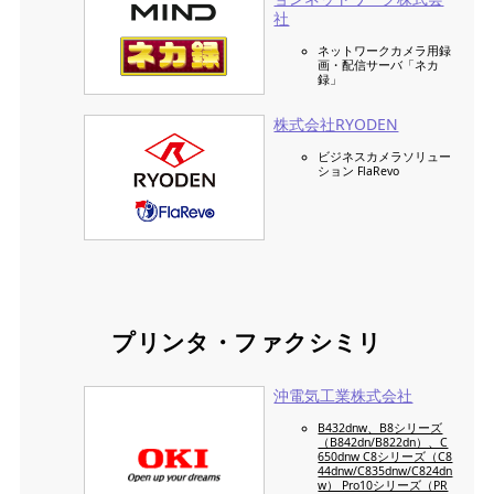
社
ネットワークカメラ用録
画・配信サーバ「ネカ
録」
株式会社RYODEN
ビジネスカメラソリュー
ション FlaRevo
プリンタ・ファクシミリ
沖電気工業株式会社
B432dnw、B8シリーズ
（B842dn/B822dn）、C
650dnw C8シリーズ（C8
44dnw/C835dnw/C824dn
w） Pro10シリーズ（PR