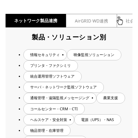
ネットワーク製品連携
AirGRID WD連携
社会
製品・ソリューション別
情報セキュリティ
映像監視ソリューション
プリンタ・ファクシミリ
統合運用管理ソフトウェア
サーバ・ネットワーク監視ソフトウェア
通報管理・遠隔監視メッセージング
農業支援
コールセンター・CRM・CTI
ヘルスケア・安全対策
電源（UPS）・NAS
物品管理・在庫管理