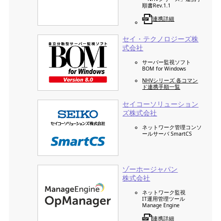
順書Rev.1.1
連携詳細
セイ・テクノロジーズ株
式会社
サーバー監視ソフト
BOM for Windows
NHVシリーズ 各コマン
ド連携手順一覧
セイコーソリューション
ズ株式会社
ネットワーク管理コンソ
ールサーバ SmartCS
ゾーホージャパン
株式会社
ネットワーク監視
IT運用管理ツール
Manage Engine
連携詳細