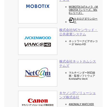
MOBOTIX IoTカメラ（M
OBOTIX 7シリーズ、Mx
6シリーズ）
カタログダウンロー
ド
株式会社JVCケンウッド・
公共産業システム
ネットワークビデオレコ
ーダ Vancs-HD
株式会社ネットカムシス
テムズ
マルチベンダー対応録
画・監視ソフトウェア
KxViewPro Ver.4
キヤノンITソリューショ
ンズ株式会社
ANOMALY WATCHER