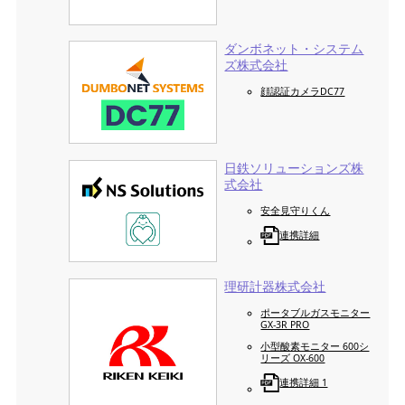
ダンボネット・システム
ズ株式会社
顔認証カメラDC77
日鉄ソリューションズ株
式会社
安全見守りくん
連携詳細
理研計器株式会社
ポータブルガスモニター
GX-3R PRO
小型酸素モニター 600シ
リーズ OX-600
連携詳細 1