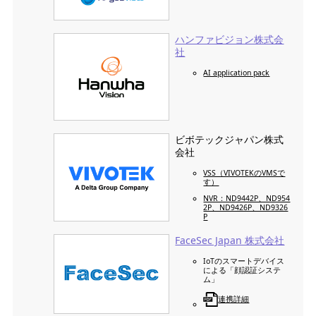
ハンファビジョン株式会
社
AI application pack
ビボテックジャパン株式
会社
VSS（VIVOTEKのVMSで
す）
NVR：ND9442P、ND954
2P、ND9426P、ND9326
P
FaceSec Japan 株式会社
IoTのスマートデバイス
による「顔認証システ
ム」
連携詳細