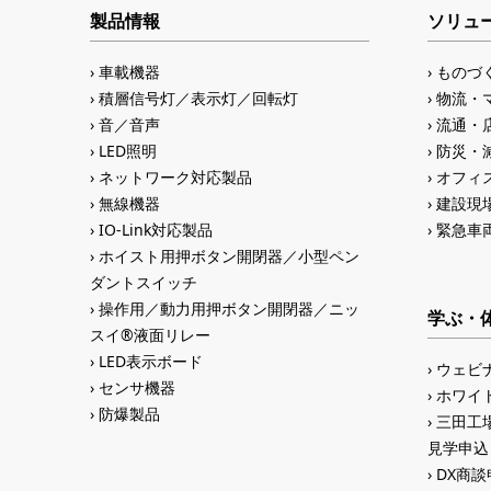
製品情報
ソリュ
車載機器
ものづ
積層信号灯／表示灯／回転灯
物流・
音／音声
流通・
LED照明
防災・
ネットワーク対応製品
オフィス
無線機器
建設現
IO-Link対応製品
緊急車
ホイスト用押ボタン開閉器／小型ペン
ダントスイッチ
操作用／動力用押ボタン開閉器／ニッ
学ぶ・
スイ®液面リレー
LED表示ボード
ウェビ
センサ機器
ホワイ
防爆製品
三田工場
見学申込
DX商談申