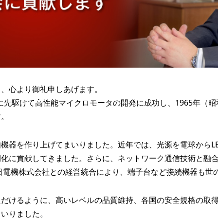
り、心より御礼申しあげます。
界に先駆けて高性能マイクロモータの開発に成功し、1965年（
す。
機器を作り上げてまいりました。近年では、光源を電球からL
期化に貢献してきました。さらに、ネットワーク通信技術と融
春日電機株式会社との経営統合により、端子台など接続機器も世
ただけるように、高いレベルの品質維持、各国の安全規格の取
まいりました。