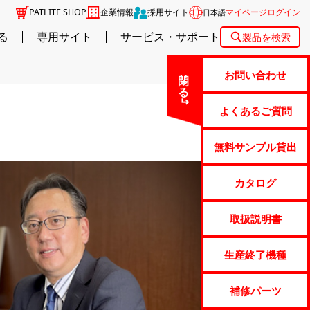
PATLITE SHOP
企業情報
採用サイト
マイページログイン
日本語
る
専用サイト
サービス・サポート
製品を検索
閉じる
お問い合わせ
よくあるご質問
無料サンプル貸出
カタログ
取扱説明書
生産終了機種
補修パーツ