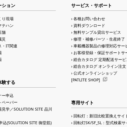
ーション
サービス・サポート
くり現場
各種お問い合わせ
マテハン
資料ダウンロード
店舗
無料サンプル貸出サービス
減災
修理・補修パーツ・生産終了
・IT関連
車載機器製品の修理対応サー
場
お客様登録・保証サポートサ
両
総合カタログ 定期配送サービ
総合カタログ オンライン注文
公式オンラインショップ
[PATLITE SHOP]
体験する
ナー申込
トペーパー
専用サイト
見学／SOLUTION SITE 品川
回転灯：新旧比較置換えサイ
込(SOLUTION SITE 御堂筋)
回転灯SK/SF_SL：型式検索