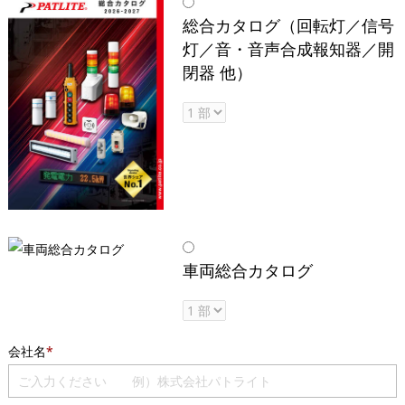
総合カタログ（回転灯／信号
灯／音・音声合成報知器／開
閉器 他）
車両総合カタログ
会社名
*