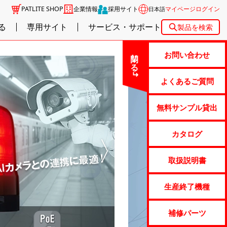
PATLITE SHOP
企業情報
採用サイト
マイページログイン
日本語
る
専用サイト
サービス・サポート
製品を検索
閉じる
お問い合わせ
よくあるご質問
無料サンプル貸出
カタログ
取扱説明書
生産終了機種
補修パーツ