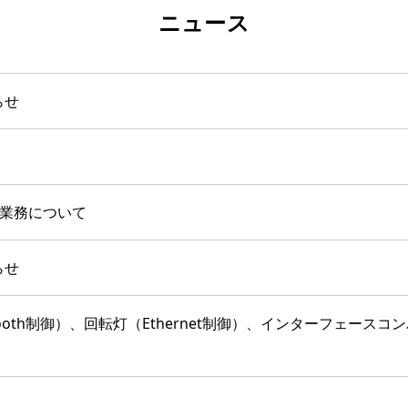
ニュース
らせ
せ業務について
らせ
tooth制御）、回転灯（Ethernet制御）、インターフェー