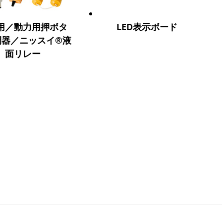
用／動力用押ボタ
LED表示ボード
閉器／ニッスイ®液
面リレー