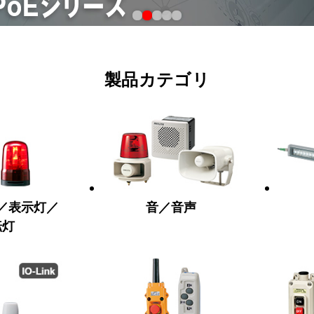
製品カテゴリ
／表示灯／
音／音声
転灯