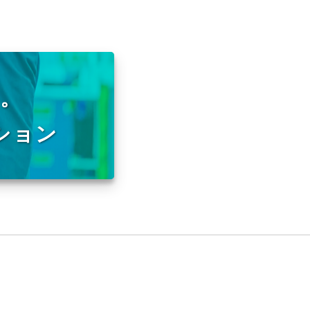
に。
ション