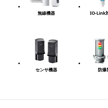
無線機器
IO-Li
センサ機器
防爆