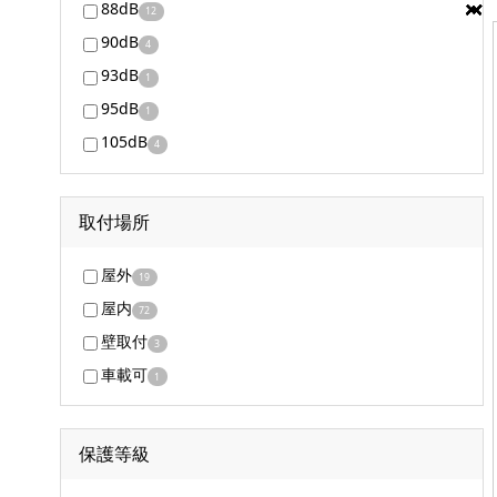
88dB
12
90dB
4
93dB
1
95dB
1
105dB
4
取付場所
屋外
19
屋内
72
壁取付
3
車載可
1
保護等級