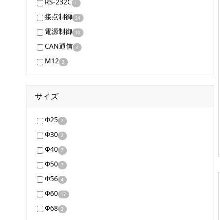
RS-232C
1
接点制御
24
電源制御
10
CAN通信
3
M12
2
サイズ
Φ25
2
Φ30
2
Φ40
7
Φ50
7
Φ56
4
Φ60
17
Φ68
3