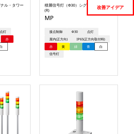
シグナル・タワー
積層信号灯（Φ30）シグナル・タワー
改善アイデア
(R)
MP
点灯
接点制御
Φ30
点灯
赤
屋内(正方向)
IP65(正方向取付時)
白
赤
黄
緑
青
白
信号灯