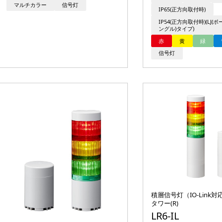
マルチカラー
信号灯
IP65(正方向取付時)
IP54(正方向取付時)(LJ(
ングル)タイプ)
赤
黄
緑
信号灯
積層信号灯（IO-Link
タワー(R)
LR6-IL