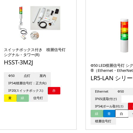
スイッチボックス付き 積層信号灯
シグナル・タワー(R)
HSST-3M2J
Φ50 LED積層信号灯 
®（Ethernet・EtherN
Φ50
点灯
屋内
LR5-LAN シリ
IP54(積層信号灯：正方向)
IP20(スイッチボックス)
赤
Ethernet
Φ50
黄
緑
信号灯
IP65(直取付け)
IP54(ポール取付け)
緑
青
白
積層信号灯