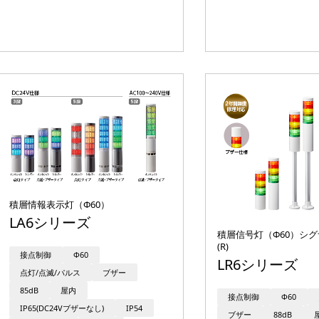
積層情報表示灯（Φ60）
LA6シリーズ
積層信号灯（Φ60）シ
(R)
接点制御
Φ60
LR6シリーズ
点灯/点滅/パルス
ブザー
85dB
屋内
接点制御
Φ60
IP65(DC24Vブザーなし)
IP54
ブザー
88dB