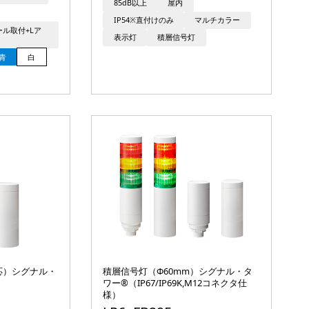
85dB以上
屋内
IP54※直付けのみ
マルチカラー
ポール取付+Lア
表示灯
積層信号灯
青
白
対応）シグナル・
積層信号灯（Φ60mm）シグナル・タ
ワー®（IP67/IP69K,M12コネクタ仕
様）