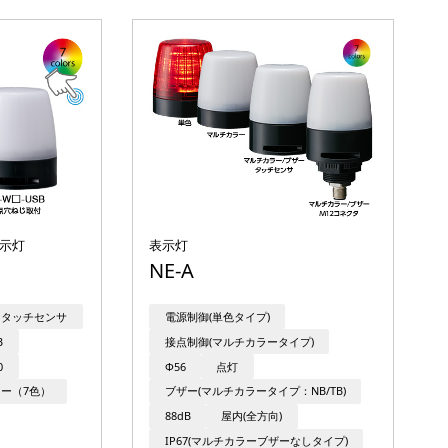
表示灯
表示灯
NE-A
タッチセンサ
電源制御(単色タイプ)
B
接点制御(マルチカラータイプ)
0
Φ56
点灯
ー（7色）
ブザー(マルチカラータイプ：NB/TB)
88dB
屋内(全方向)
IP67(マルチカラーブザーなしタイプ)