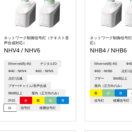
ネットワーク制御信号灯（テキスト音
ネットワーク制御信号灯
声合成対応）
応）
NHV4 / NHV6
NHB4 / NHB6
Ethernet(RJ-45)
デジタルIO
Ethernet(RJ-45)
Φ4
Φ40：NHV4
Φ60：NHV6
Φ60：NHB6
点灯/
点灯/点滅
ブザー
80dB以上
ブザー/チャイム/音声合成
屋内（正方向のみ）
88dB以上
屋内（正方向のみ）
黄
緑
青
IP20
赤
黄
緑
青
信号灯
積層信号灯
白
信号灯
積層信号灯