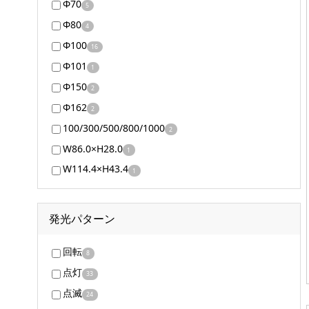
Φ70
5
Φ80
4
Φ100
16
Φ101
1
Φ150
2
Φ162
2
100/300/500/800/1000
2
W86.0×H28.0
1
W114.4×H43.4
1
発光パターン
回転
8
点灯
33
点滅
24