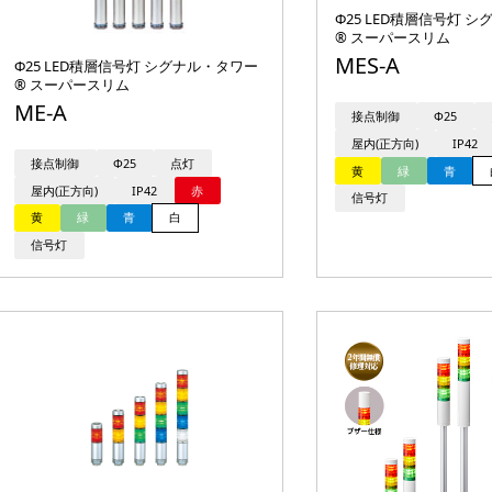
Φ25 LED積層信号灯 
® スーパースリム
MES-A
Φ25 LED積層信号灯 シグナル・タワー
® スーパースリム
ME-A
接点制御
Φ25
屋内(正方向)
IP42
接点制御
Φ25
点灯
黄
緑
青
屋内(正方向)
IP42
赤
信号灯
黄
緑
青
白
信号灯