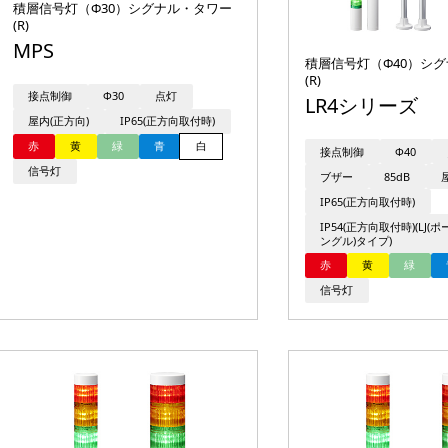
積層信号灯（Φ30）シグナル・タワー
(R)
MPS
積層信号灯（Φ40）シ
(R)
接点制御
Φ30
点灯
LR4シリーズ
屋内(正方向)
IP65(正方向取付時)
赤
黄
緑
青
白
接点制御
Φ40
信号灯
ブザー
85dB
IP65(正方向取付時)
IP54(正方向取付時)(LJ(
ングル)タイプ)
赤
黄
緑
信号灯