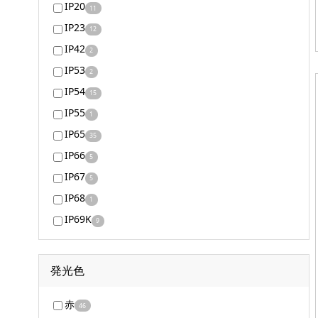
IP20
11
IP23
12
IP42
2
IP53
2
IP54
15
IP55
1
IP65
35
IP66
5
IP67
5
IP68
1
IP69K
9
発光色
赤
46