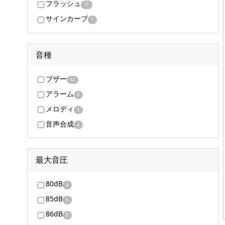
フラッシュ
11
サインカーブ
1
音種
ブザー
32
アラーム
3
メロディ
3
音声合成
4
最大音圧
80dB
4
85dB
5
86dB
2