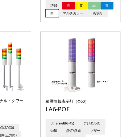
IP65
赤
黄
緑
青
白
マルチカラー
表示灯
グナル・タワー
積層情報表示灯（Φ60）
LA6-POE
Ethernet(RJ-45)
デジタルIO
点灯/点滅
Φ60
点灯/点滅
ブザー
屋内(正方向)