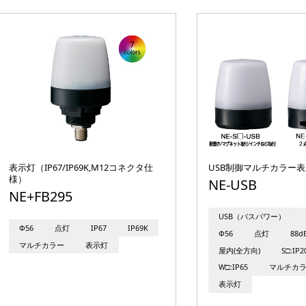
表示灯（IP67/IP69K,M12コネクタ仕
USB制御マルチカラー
様）
NE-USB
NE+FB295
USB（バスパワー）
Φ56
点灯
IP67
IP69K
Φ56
点灯
88d
マルチカラー
表示灯
屋内(全方向)
S□:IP2
W□:IP65
マルチカラ
表示灯