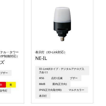
シグナル・タワー
表示灯（IO-Link対応）
et/IP制御対応）
NE-IL
ーズ
IO-Link(Xタイプ：デジタルアナログ入
力あり)
ブザー
Φ56
点灯/点滅
ブザー
88dB
屋内(正方向)
赤
黄
IP65(正方向取付時)
マルチカラー
信号灯
表示灯