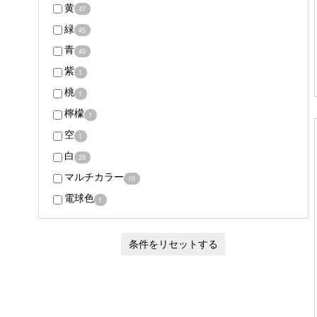
黄
47
緑
45
青
40
紫
1
桃
1
檸檬
1
空
1
白
29
マルチカラー
10
電球色
1
条件をリセットする