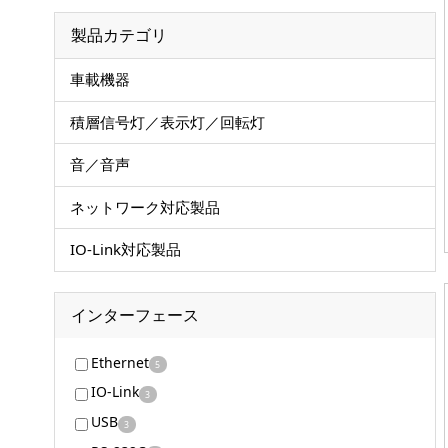
製品カテゴリ
車載機器
積層信号灯／表示灯／回転灯
音／音声
ネットワーク対応製品
IO-Link対応製品
インターフェース
Ethernet
5
IO-Link
3
USB
3