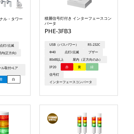
積層信号灯付き インターフェースコン
グナル・タワー
バータ
PHE-3FB3
USB（バスパワー）
RS-232C
点灯/点滅
Φ40
点灯/点滅
ブザー
屋内(正方向)
80dB以上
屋内（正方向のみ）
IP20
赤
黄
緑
ポール取付+Lア
信号灯
青
白
インターフェースコンバータ