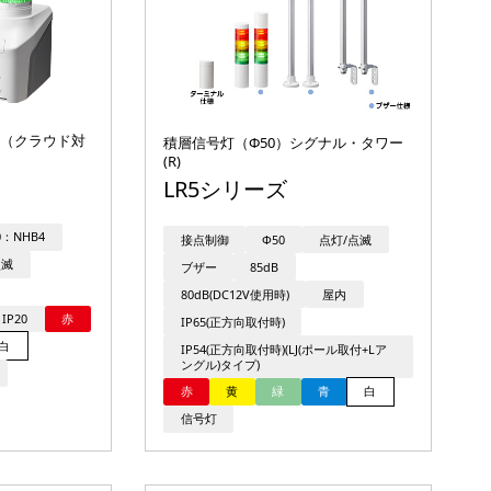
（クラウド対
積層信号灯（Φ50）シグナル・タワー
(R)
LR5シリーズ
0：NHB4
接点制御
Φ50
点灯/点滅
点滅
ブザー
85dB
80dB(DC12V使用時)
屋内
IP20
赤
IP65(正方向取付時)
白
IP54(正方向取付時)(LJ(ポール取付+Lア
ングル)タイプ)
赤
黄
緑
青
白
信号灯