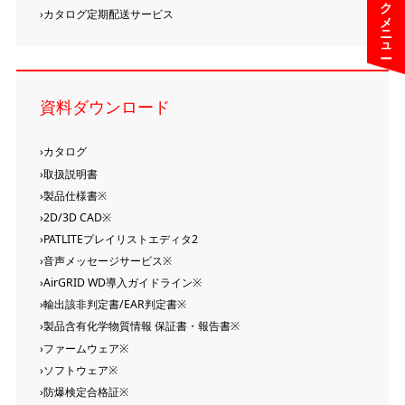
クイックメニュー
カタログ定期配送サービス
資料ダウンロード
カタログ
取扱説明書
製品仕様書※
2D/3D CAD※
PATLITEプレイリストエディタ2
音声メッセージサービス※
AirGRID WD導入ガイドライン※
輸出該非判定書/EAR判定書※
製品含有化学物質情報 保証書・報告書※
ファームウェア※
ソフトウェア※
防爆検定合格証※