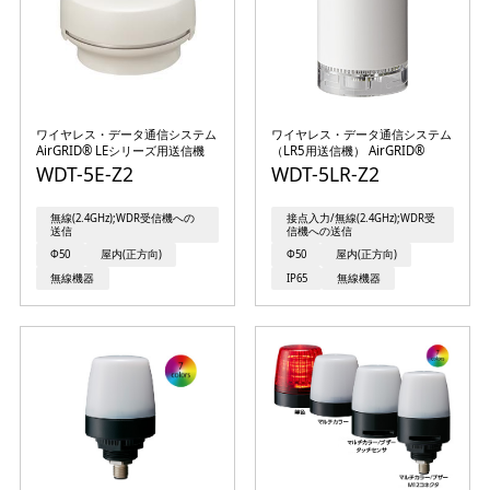
ワイヤレス・データ通信システム
ワイヤレス・データ通信システム
AirGRID® LEシリーズ用送信機
（LR5用送信機） AirGRID®
WDT-5E-Z2
WDT-5LR-Z2
無線(2.4GHz);WDR受信機への
接点入力/無線(2.4GHz);WDR受
送信
信機への送信
Φ50
屋内(正方向)
Φ50
屋内(正方向)
無線機器
IP65
無線機器