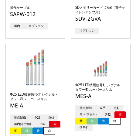
操作ケーブル
SDメモリーカード ２GB（電子サ
イレンアンプ用）
SAPW-012
SDV-2GVA
屋内
オプション
オプション
Φ25 LED積層信号灯 シグナル・
タワー® スーパースリム
Φ25 LED積層信号灯 シグナル・
MES-A
タワー® スーパースリム
ME-A
接点制御
Φ25
点灯
屋内(正方向)
IP42
赤
接点制御
Φ25
点灯
黄
緑
青
白
屋内(正方向)
IP42
赤
信号灯
黄
緑
青
白