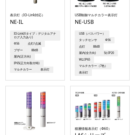
表示灯（IO-Link対応）
USB制御マルチカラー表示灯
NE-IL
NE-USB
IO-Link(Xタイプ：デジタルアナ
USB（バスパワー）
ログ入力あり)
タッチセンサ
Φ56
Φ56
点灯/点滅
点灯
88dB
ブザー
88dB
屋内(全方向)
S□:IP20
屋内(正方向)
W□:IP65
IP65(正方向取付時)
マルチカラー（7色）
マルチカラー
表示灯
表示灯
積層情報表示灯（Φ60）