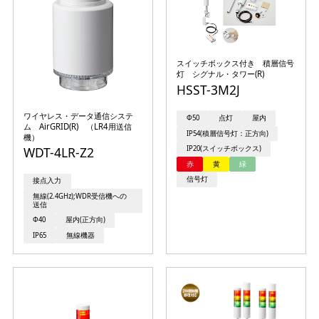
スイッチボックス付き 積層信号
灯 シグナル・タワー(R)
HSST-3M2J
ワイヤレス・データ通信システ
Φ50
点灯
屋内
ム AirGRID(R) （LR4用送信
IP54(積層信号灯：正方向)
機）
WDT-4LR-Z2
IP20(スイッチボックス)
赤
黄
緑
信号灯
接点入力
無線(2.4GHz);WDR受信機への
送信
Φ40
屋内(正方向)
IP65
無線機器