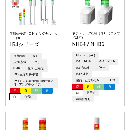
ネットワーク制御信号灯（クラウ
積層信号灯（Φ40）シグナル・タ
ド対応）
ワー(R)
NHB4 / NHB6
LR4シリーズ
Ethernet(RJ-45)
接点制御
Φ40
Φ40：NHB4
Φ60：NHB6
点灯/点滅
ブザー
点灯/点滅
ブザー
85dB
屋内(正方向)
80dB以上
IP65(正方向取付時)
屋内（正方向のみ）
IP20
IP54(正方向取付時)(LJ(ポール取
付+Lアングル)タイプ)
赤
黄
緑
青
赤
黄
緑
青
白
信号灯
白
信号灯
積層信号灯