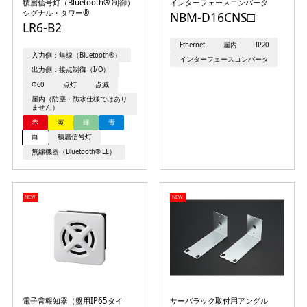
積層信号灯（Bluetooth® 制御）
インターフェースコンバータ
シグナル・タワー®
NBM-D16CNS□
LR6-B2
Ethernet
屋内
IP20
入力側：無線（Bluetooth®）
インターフェースコンバータ
出力側：接点制御（I/O）
Φ60
点灯
点滅
屋内（防塵・防水仕様ではあり
ません）
赤
黄
緑
青
白
積層信号灯
無線機器（Bluetooth® LE）
NEW
NEW
電子音報知器（盤用IP65タイ
サーバラック取付用アングル