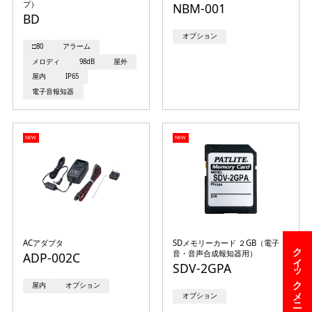
プ）
NBM-001
BD
オプション
□80
アラーム
メロディ
98dB
屋外
屋内
IP65
電子音報知器
NEW
NEW
ACアダプタ
SDメモリーカード ２GB（電子
クイックメニュー
音・音声合成報知器用）
ADP-002C
SDV-2GPA
屋内
オプション
オプション