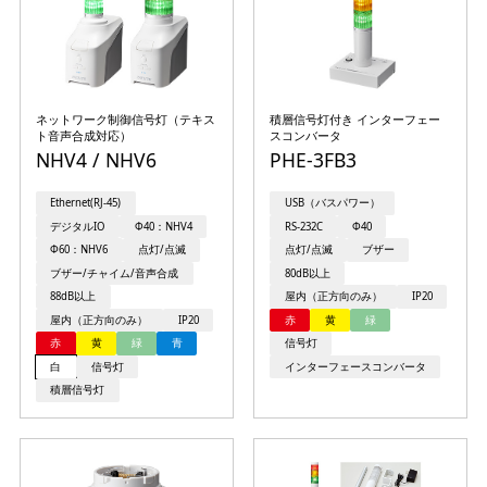
ネットワーク制御信号灯（テキス
積層信号灯付き インターフェー
ト音声合成対応）
スコンバータ
NHV4 / NHV6
PHE-3FB3
Ethernet(RJ-45)
USB（バスパワー）
デジタルIO
Φ40：NHV4
RS-232C
Φ40
Φ60：NHV6
点灯/点滅
点灯/点滅
ブザー
ブザー/チャイム/音声合成
80dB以上
88dB以上
屋内（正方向のみ）
IP20
屋内（正方向のみ）
IP20
赤
黄
緑
赤
黄
緑
青
信号灯
白
信号灯
インターフェースコンバータ
積層信号灯