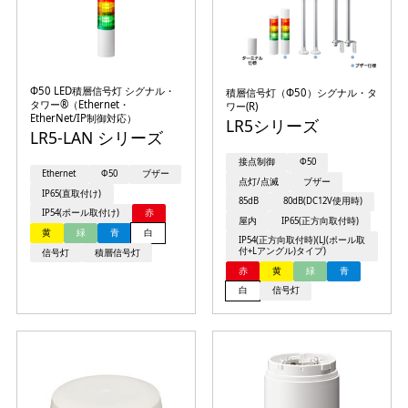
Φ50 LED積層信号灯 シグナル・
積層信号灯（Φ50）シグナル・タ
タワー®（Ethernet・
ワー(R)
EtherNet/IP制御対応）
LR5シリーズ
LR5-LAN シリーズ
接点制御
Φ50
Ethernet
Φ50
ブザー
点灯/点滅
ブザー
IP65(直取付け)
85dB
80dB(DC12V使用時)
IP54(ポール取付け)
赤
屋内
IP65(正方向取付時)
黄
緑
青
白
IP54(正方向取付時)(LJ(ポール取
付+Lアングル)タイプ)
信号灯
積層信号灯
赤
黄
緑
青
白
信号灯