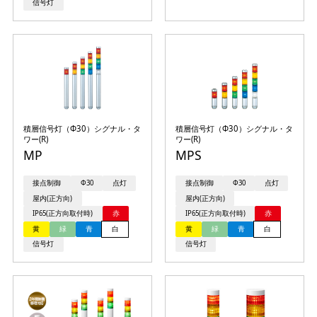
信号灯
積層信号灯（Φ30）シグナル・タ
積層信号灯（Φ30）シグナル・タ
ワー(R)
ワー(R)
MP
MPS
接点制御
Φ30
点灯
接点制御
Φ30
点灯
屋内(正方向)
屋内(正方向)
IP65(正方向取付時)
赤
IP65(正方向取付時)
赤
黄
緑
青
白
黄
緑
青
白
信号灯
信号灯