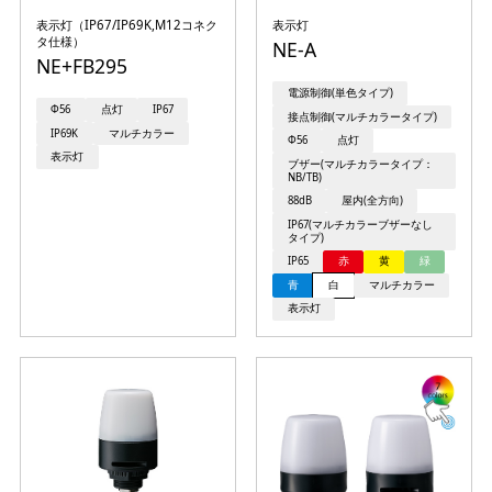
表示灯（IP67/IP69K,M12コネク
表示灯
タ仕様）
NE-A
NE+FB295
電源制御(単色タイプ)
Φ56
点灯
IP67
接点制御(マルチカラータイプ)
IP69K
マルチカラー
Φ56
点灯
表示灯
ブザー(マルチカラータイプ：
NB/TB)
88dB
屋内(全方向)
IP67(マルチカラーブザーなし
タイプ)
IP65
赤
黄
緑
青
白
マルチカラー
表示灯