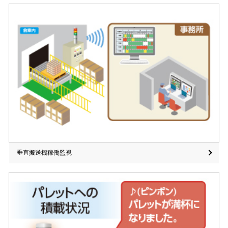
垂直搬送機稼働監視