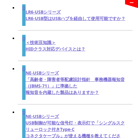
LR6-USBシリーズ
LR6-USB型はUSBハブを経由して使用可能ですか？
＜技術豆知識＞
HIDクラス対応デバイスとは？
NE-USBシリーズ
「高齢者・障害者等配慮設計指針 事務機器報知音
（JBMS-71）」に準拠した
報知音を内蔵した製品はありますか？
NE-USBシリーズ
USB制御が可能な信号灯・表示灯で「シングルスク
リューロック付きType-C
コネクタケーブル」が使える機種を教えてくださ