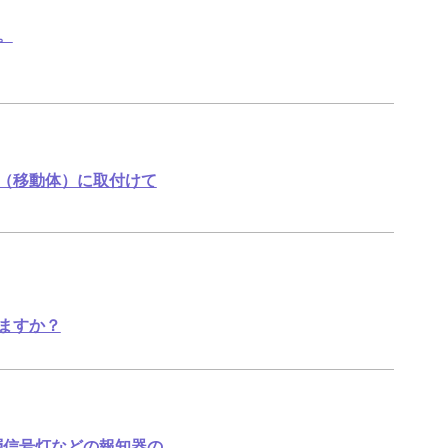
。
の（移動体）に取付けて
ますか？
層信号灯などの報知器の