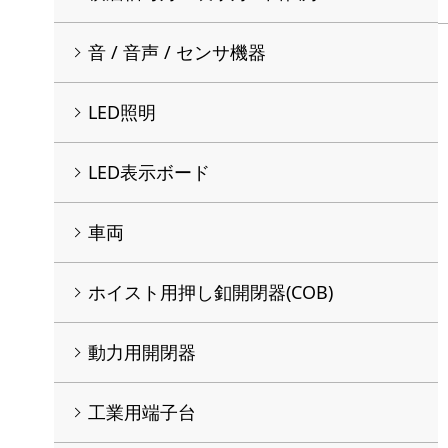
音 / 音声 / センサ機器
LED照明
LED表示ボード
車両
ホイスト用押し釦開閉器(COB)
動力用開閉器
工業用端子台