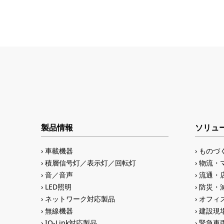
製品情報
ソリュ
車載機器
ものづ
積層信号灯／表示灯／回転灯
物流・
音／音声
流通・
LED照明
防災・
ネットワーク対応製品
オフィス
無線機器
建設現
IO-Link対応製品
緊急車