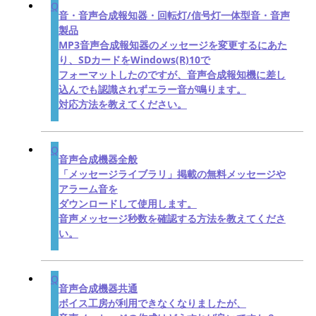
音・音声合成報知器・回転灯/信号灯一体型音・音声
製品
MP3音声合成報知器のメッセージを変更するにあた
り、SDカードをWindows(R)10で
フォーマットしたのですが、音声合成報知機に差し
込んでも認識されずエラー音が鳴ります。
対応方法を教えてください。
音声合成機器全般
「メッセージライブラリ」掲載の無料メッセージや
アラーム音を
ダウンロードして使用します。
音声メッセージ秒数を確認する方法を教えてくださ
い。
音声合成機器共通
ボイス工房が利用できなくなりましたが、