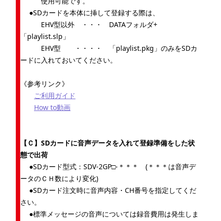
使用可能です。
●SDカードを本体に挿して登録する際は、
EHV型以外 ・・・ DATAフォルダ+
「playlist.slp」
EHV型 ・・・・ 「playlist.pkg」のみをSDカ
ードに入れておいてください。
《参考リンク》
ご利用ガイド
How to動画
【Ｃ】SDカードに音声データを入れて登録準備をした状
態で出荷
●SDカード型式：SDV-2GP□-＊＊＊ (＊＊＊は音声デ
ータのＣＨ数により変化)
●SDカード注文時に音声内容・CH番号を指定してくだ
さい。
●標準メッセージの音声については録音費用は発生しま