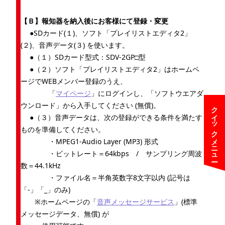
【Ｂ】報知器を納入後にお客様にて登録・変更
●SDカード(１)、ソフト「プレイリストエディタ2」
(２)、音声データ(３) を使います。
●（１）SDカード型式：SDV-2GP□型
●（２）ソフト「プレイリストエディタ2」はホームペ
ージでWEBメンバー登録のうえ、
「
マイページ
」にログインし、「ソフトウエアダ
ウンロード」から入手してください (無償)。
クイックメニュー
●（３）音声データは、次の登録ができる条件を満たす
ものを準備してください。
・MPEG1-Audio Layer (MP3) 形式
・ビットレート＝64kbps / サンプリング周波
数＝44.1kHz
・ファイル名＝半角英数字8文字以内 (記号は
「-」「_」のみ)
※ホームページの「
音声メッセージサービス
」(標準
メッセージデータ、無償) が