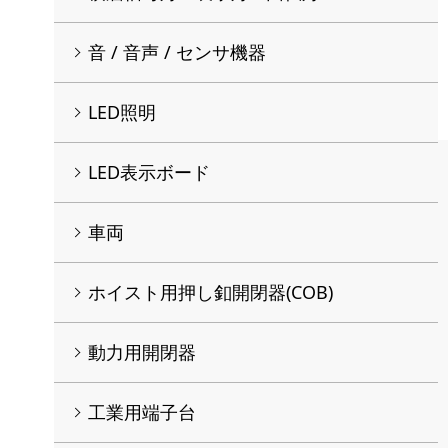
音 / 音声 / センサ機器
LED照明
LED表示ボード
車両
ホイスト用押し釦開閉器(COB)
動力用開閉器
工業用端子台