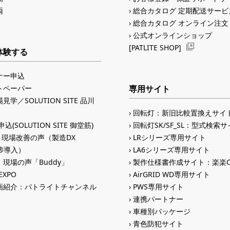
両
総合カタログ 定期配送サービ
総合カタログ オンライン注文
公式オンラインショップ
[PATLITE SHOP]
体験する
ナー申込
トペーパー
専用サイト
見学／SOLUTION SITE 品川
回転灯：新旧比較置換えサイ
込(SOLUTION SITE 御堂筋)
回転灯SK/SF_SL：型式検索
入 現場改善の声（製造DX
LRシリーズ専用サイト
ID®導入）
LA6シリーズ専用サイト
現場の声「Buddy」
製作仕様書作成サイト：楽楽C
 EXPO
AirGRID WD専用サイト
画紹介：パトライトチャンネル
PWS専用サイト
連携パートナー
車種別パッケージ
青色防犯サイト