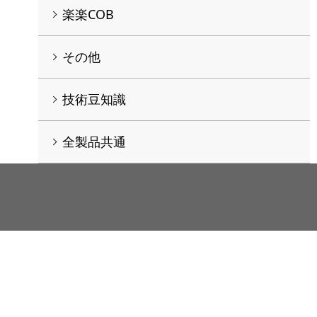
楽楽COB
その他
技術豆知識
全製品共通