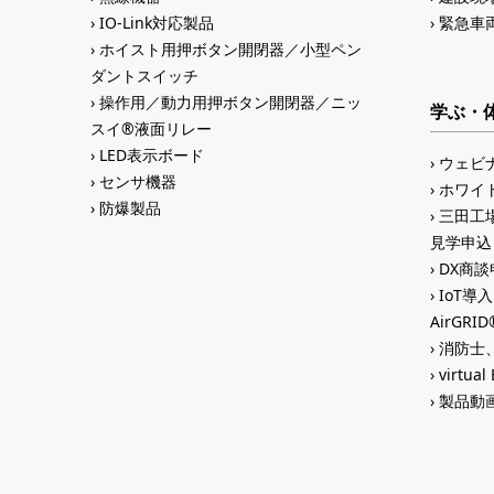
IO-Link対応製品
緊急車
ホイスト用押ボタン開閉器／小型ペン
ダントスイッチ
操作用／動力用押ボタン開閉器／ニッ
学ぶ・
スイ®液面リレー
LED表示ボード
ウェビ
センサ機器
ホワイ
防爆製品
三田工場
見学申込
DX商談申
IoT導
AirGR
消防士、
virtual
製品動