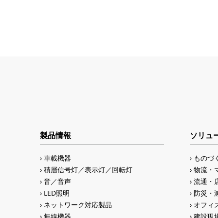
製品情報
ソリュ
車載機器
ものづ
積層信号灯／表示灯／回転灯
物流・
音／音声
流通・
LED照明
防災・
ネットワーク対応製品
オフィス
無線機器
建設現