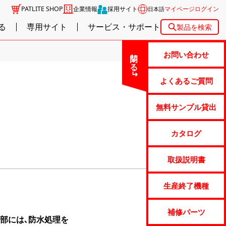
PATLITE SHOP
企業情報
採用サイト
マイページログイン
日本語
る
専用サイト
サービス・サポート
製品を検索
閉じる
お問い合わせ
よくあるご質問
無料サンプル貸出
カタログ
取扱説明書
生産終了機種
補修パーツ
ジ部には､防水処理を