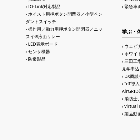
IO-Link対応製品
緊急車
ホイスト用押ボタン開閉器／小型ペン
ダントスイッチ
操作用／動力用押ボタン開閉器／ニッ
学ぶ・
スイ®液面リレー
LED表示ボード
ウェビ
センサ機器
ホワイ
防爆製品
三田工場
見学申込
DX商談申
IoT導
AirGR
消防士、
virtual
製品動