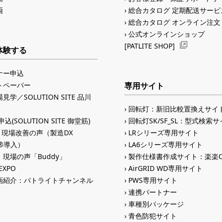
両
総合カタログ 定期配送サービ
総合カタログ オンライン注文
公式オンラインショップ
[PATLITE SHOP]
体験する
ナー申込
トペーパー
専用サイト
見学／SOLUTION SITE 品川
回転灯：新旧比較置換えサイ
込(SOLUTION SITE 御堂筋)
回転灯SK/SF_SL：型式検索
入 現場改善の声（製造DX
LRシリーズ専用サイト
ID®導入）
LA6シリーズ専用サイト
現場の声「Buddy」
製作仕様書作成サイト：楽楽C
 EXPO
AirGRID WD専用サイト
画紹介：パトライトチャンネル
PWS専用サイト
連携パートナー
車種別パッケージ
青色防犯サイト