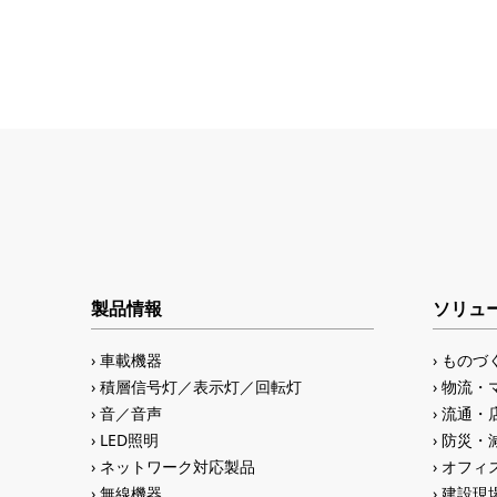
製品情報
ソリュ
車載機器
ものづ
積層信号灯／表示灯／回転灯
物流・
音／音声
流通・
LED照明
防災・
ネットワーク対応製品
オフィス
無線機器
建設現