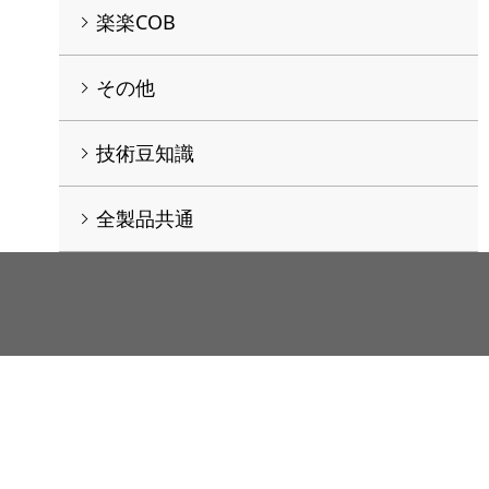
楽楽COB
その他
技術豆知識
全製品共通