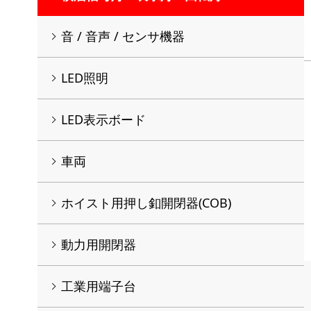
音 / 音声 / センサ機器
LED照明
LED表示ボード
車両
ホイスト用押し釦開閉器(COB)
動力用開閉器
工業用端子台