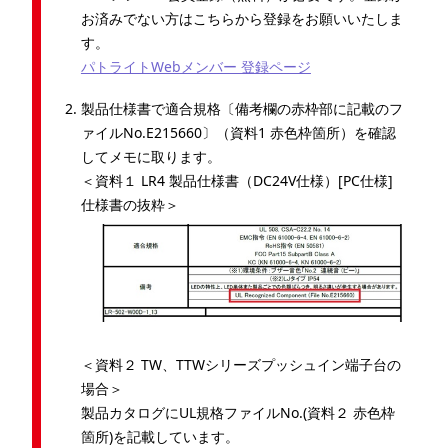
お済みでない方はこちらから登録をお願いいたしま
す。
パトライトWebメンバー 登録ページ
製品仕様書で適合規格〔備考欄の赤枠部に記載のフ
ァイルNo.E215660〕（資料1 赤色枠箇所）を確認
してメモに取ります。
＜資料１ LR4 製品仕様書（DC24V仕様）[PC仕様]
仕様書の抜粋＞
＜資料２ TW、TTWシリーズプッシュイン端子台の
場合＞
製品カタログにUL規格ファイルNo.(資料２ 赤色枠
箇所)を記載しています。