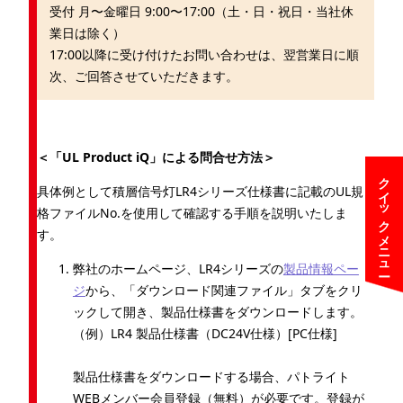
受付 月〜金曜日 9:00〜17:00（土・日・祝日・当社休
業日は除く）
17:00以降に受け付けたお問い合わせは、翌営業日に順
次、ご回答させていただきます。
＜「UL Product iQ」による問合せ方法＞
クイックメニュー
具体例として積層信号灯LR4シリーズ仕様書に記載のUL規
格ファイルNo.を使用して確認する手順を説明いたしま
す。
弊社のホームページ、LR4シリーズの
製品情報ペー
ジ
から、「ダウンロード関連ファイル」タブをクリ
ックして開き、製品仕様書をダウンロードします。
（例）LR4 製品仕様書（DC24V仕様）[PC仕様]
製品仕様書をダウンロードする場合、パトライト
WEBメンバー会員登録（無料）が必要です。登録が