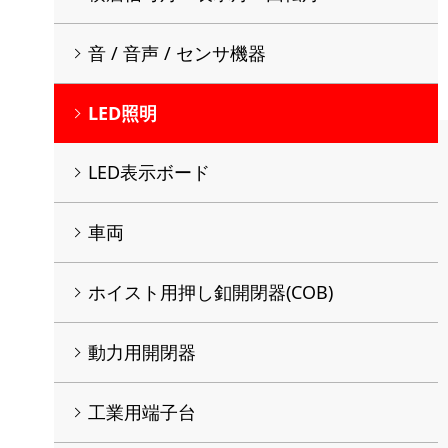
音 / 音声 / センサ機器
LED照明
LED表示ボード
車両
ホイスト用押し釦開閉器(COB)
動力用開閉器
工業用端子台