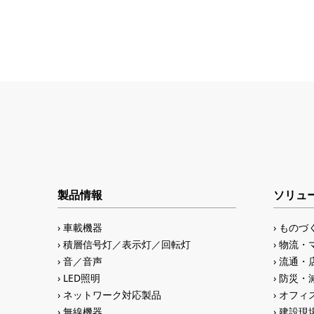
製品情報
ソリュ
車載機器
ものづ
積層信号灯／表示灯／回転灯
物流・
音／音声
流通・
LED照明
防災・
ネットワーク対応製品
オフィス
無線機器
建設現