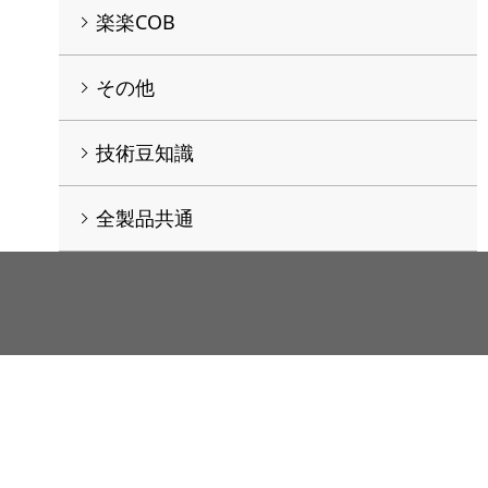
楽楽COB
その他
技術豆知識
全製品共通