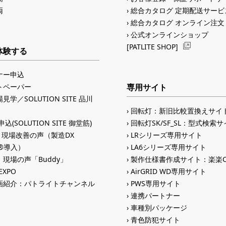
両
総合カタログ 定期配送サービ
総合カタログ オンライン注文
公式オンラインショップ
[PATLITE SHOP]
体験する
ナー申込
トペーパー
専用サイト
見学／SOLUTION SITE 品川
回転灯：新旧比較置換えサイ
込(SOLUTION SITE 御堂筋)
回転灯SK/SF_SL：型式検索
入 現場改善の声（製造DX
LRシリーズ専用サイト
ID®導入）
LA6シリーズ専用サイト
現場の声「Buddy」
製作仕様書作成サイト：楽楽C
 EXPO
AirGRID WD専用サイト
画紹介：パトライトチャンネル
PWS専用サイト
連携パートナー
車種別パッケージ
青色防犯サイト