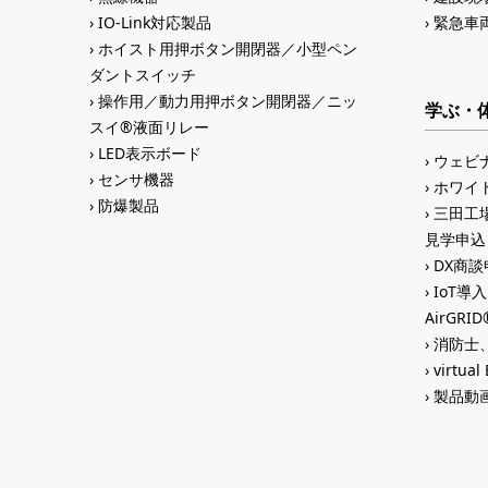
IO-Link対応製品
緊急車
ホイスト用押ボタン開閉器／小型ペン
ダントスイッチ
操作用／動力用押ボタン開閉器／ニッ
学ぶ・
スイ®液面リレー
LED表示ボード
ウェビ
センサ機器
ホワイ
防爆製品
三田工場
見学申込
DX商談申
IoT導
AirGR
消防士、
virtual
製品動