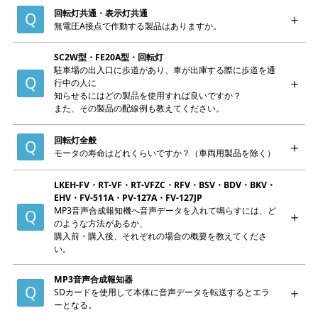
回転灯共通・表示灯共通
無電圧A接点で作動する製品はありますか。
SC2W型・FE20A型・回転灯
駐車場の出入口に歩道があり、車が出庫する際に歩道を通
行中の人に
知らせるにはどの製品を使用すれば良いですか？
また、その製品の配線例も教えてください。
回転灯全般
モータの寿命はどれくらいですか？（車両用製品を除く）
LKEH-FV・RT-VF・RT-VFZC・RFV・BSV・BDV・BKV・
EHV・FV-511A・PV-127A・FV-127JP
MP3音声合成報知機へ音声データを入れて鳴らすには、ど
のような方法があるか、
購入前・購入後、それぞれの場合の概要を教えてくださ
い。
MP3音声合成報知器
SDカードを使用して本体に音声データを転送するとエラ
ーとなる。