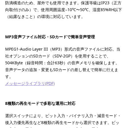
防滴構造のため、屋外でも使用できます。保護等級はIP23（正方
向取付けのみ）で、使用周囲温度−10℃〜50℃、湿度85%RH以下
（結露なきこと）の環境に対応しています。
MP3音声ファイル対応・SDカードで簡単音声管理
MPEG1-Audio Layer III（MP3）形式の音声ファイルに対応。当
社オプションのSDカード（SDV-2GP）を使用することで、
504KByte（録音時間：合計63秒）の音声メモリを確保します。
音声データの追加・変更もSDカードの差し替えで簡単に行えま
す。
メッセージライブラリ(PDF)
8種類の再生モードで多彩な運用に対応
選択スイッチにより、ビット入力・バイナリ入力・減音モード・
後入力優先再生など8種類の再生モードから選択できます。ビッ