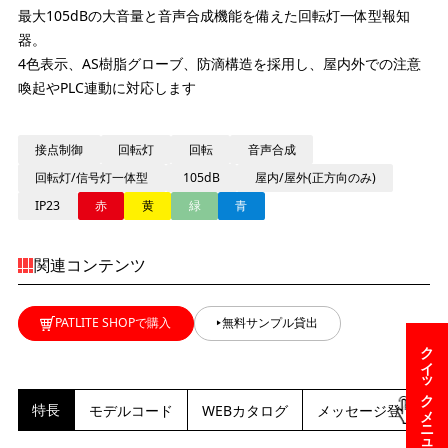
最大105dBの大音量と音声合成機能を備えた回転灯一体型報知
器。
4色表示、AS樹脂グローブ、防滴構造を採用し、屋内外での注意
喚起やPLC連動に対応します
接点制御
回転灯
回転
音声合成
回転灯/信号灯一体型
105dB
屋内/屋外(正方向のみ)
IP23
赤
黄
緑
青
関連コンテンツ
PATLITE SHOPで購入
無料サンプル貸出
クイックメニュー
特長
モデルコード
WEBカタログ
メッセージ登録依頼