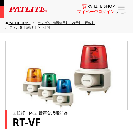
PATLITE SHOP
マイページログイン
メニュー
PATLITE HOME
カテゴリ: 積層信号灯／表示灯／回転灯
フィルタ: [回転灯]
RT-VF
回転灯一体型 音声合成報知器
RT-VF