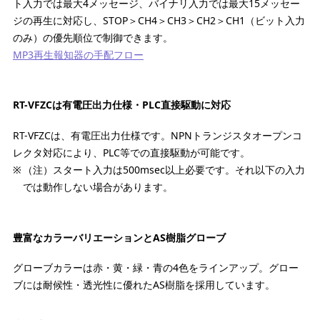
ト入力では最大4メッセージ、バイナリ入力では最大15メッセー
ジの再生に対応し、STOP＞CH4＞CH3＞CH2＞CH1（ビット入力
のみ）の優先順位で制御できます。
MP3再生報知器の手配フロー
RT-VFZCは有電圧出力仕様・PLC直接駆動に対応
RT-VFZCは、有電圧出力仕様です。NPNトランジスタオープンコ
レクタ対応により、PLC等での直接駆動が可能です。
（注）スタート入力は500msec以上必要です。それ以下の入力
では動作しない場合があります。
豊富なカラーバリエーションとAS樹脂グローブ
グローブカラーは赤・黄・緑・青の4色をラインアップ。グロー
ブには耐候性・透光性に優れたAS樹脂を採用しています。