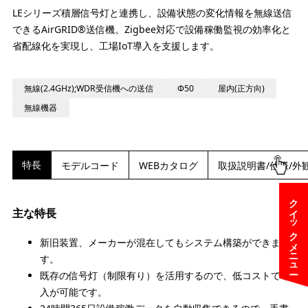
LEシリーズ積層信号灯と連携し、設備状態の変化情報を無線送信
できるAirGRID®送信機。Zigbee対応で設備稼働監視の効率化と
省配線化を実現し、工場IoT導入を支援します。
無線(2.4GHz);WDR受信機への送信
Φ50
屋内(正方向)
無線機器
特長
モデルコード
WEBカタログ
取扱説明書/仕様/外
クイックメニュー
主な特長
新旧装置、メーカーが混在してもシステム構築ができま
す。
既存の信号灯（制限有り）を活用するので、低コストで導
入が可能です。