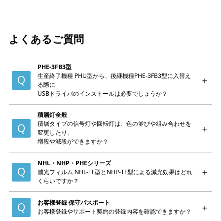
よくあるご質問
PHE-3FB3型
生産終了機種 PHU型から、後継機種PHE-3FB3型に入替え
る際に
USBドライバのインストールは必要でしょうか？
積層灯全般
積層タイプの信号灯や回転灯は、色の並びや組み合わせを
変更したり、
増段や減段ができますか？
NHL・NHP・PHEシリーズ
減光フィルム NHL-TF型とNHP-TF型による減光効果はどれ
くらいですか？
お客様登録 保守パスポート
お客様登録やサポート契約の登録内容を確認できますか？