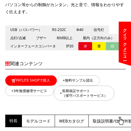
パソコン等からの制御がカンタン。光と音で、情報をわかりやす
く伝えます。
クイックメニュー
USB（バスパワー）
RS-232C
Φ40
信号灯
点灯/点滅
ブザー
80dB以上
屋内（正方向のみ）
インターフェースコンバータ
IP20
赤
黄
緑
関連コンテンツ
PATLITE SHOPで購入
無料サンプル貸出
3年無償修理サービス
長期保証サポート
（保守パスポートサービス）
特長
モデルコード
WEBカタログ
取扱説明書/仕様/外