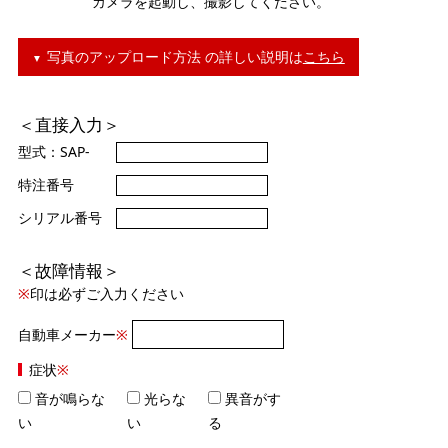
カメラを起動し、撮影してください。
写真のアップロード方法 の詳しい説明は
こちら
＜直接入力＞
型式：SAP-
特注番号
シリアル番号
＜故障情報＞
※
印は必ずご入力ください
自動車メーカー
※
症状
※
音が鳴らな
光らな
異音がす
い
い
る