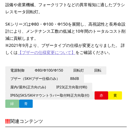
設備や産業機械、フォークリフトなどの異常報知に適したブラシ
レスモータ回転灯。
SKシリーズはΦ80・Φ100・Φ150を展開し、高視認性と長寿命設
計により、メンテナンス工数の低減と10年間のトータルコスト削
減に貢献します。
※2021年9月より、ブザータイプの仕様が変更となりました。 詳
しくは
【ブザーの仕様変更について】
をご確認ください。
電源制御
Φ80/Φ100/Φ150
回転灯
回転
ブザー（SKHブザー仕様のみ）
88dB
屋内/屋外(正方向のみ)
IP23(正方向取付時)
IP65((SKS/SKHマウントラバー取付時正方向取付)
赤
黄
緑
青
関連コンテンツ