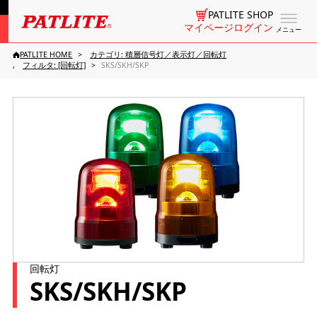
PATLITE SHOP
マイページログイン
メニュー
PATLITE HOME
カテゴリ: 積層信号灯／表示灯／回転灯
フィルタ: [回転灯]
SKS/SKH/SKP
回転灯
SKS/SKH/SKP