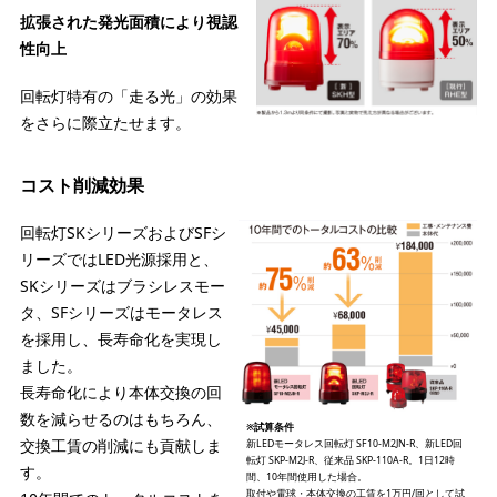
拡張された発光面積により視認
性向上
回転灯特有の「走る光」の効果
をさらに際立たせます。
コスト削減効果
回転灯SKシリーズおよびSFシ
リーズではLED光源採用と、
SKシリーズはブラシレスモー
タ、SFシリーズはモータレス
を採用し、長寿命化を実現し
ました。
長寿命化により本体交換の回
数を減らせるのはもちろん、
※試算条件
交換工賃の削減にも貢献しま
新LEDモータレス回転灯 SF10-M2JN-R、新LED回
転灯 SKP-M2J-R、従来品 SKP-110A-R。1日12時
す。
間、10年間使用した場合。
取付や電球・本体交換の工賃を1万円/回として試