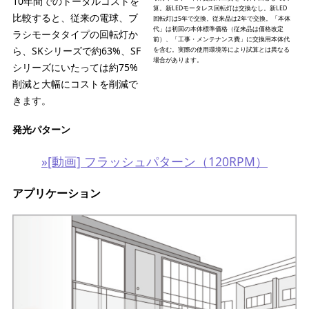
10年間でのトータルコストを
算。新LEDモータレス回転灯は交換なし。新LED
比較すると、従来の電球、ブ
回転灯は5年で交換。従来品は2年で交換。「本体
代」は初回の本体標準価格（従来品は価格改定
ラシモータタイプの回転灯か
前）、「工事・メンテナンス費」に交換用本体代
ら、SKシリーズで約63%、SF
を含む。実際の使用環境等により試算とは異なる
場合があります。
シリーズにいたっては約75%
削減と大幅にコストを削減で
きます。
発光パターン
»[動画] フラッシュパターン（120RPM）
アプリケーション