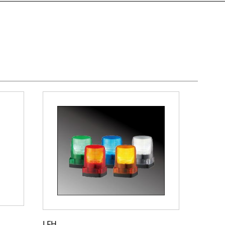
SKH-E
LFH