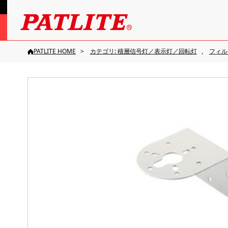
PATLITE HOME
カテゴリ: 積層信号灯／表示灯／回転灯
フィル