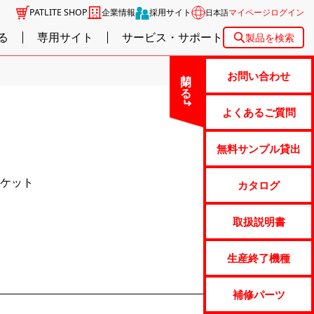
PATLITE SHOP
企業情報
採用サイト
マイページログイン
日本語
る
専用サイト
サービス・サポート
製品を検索
閉じる
お問い合わせ
よくあるご質問
無料サンプル貸出
ケット
カタログ
取扱説明書
生産終了機種
補修パーツ