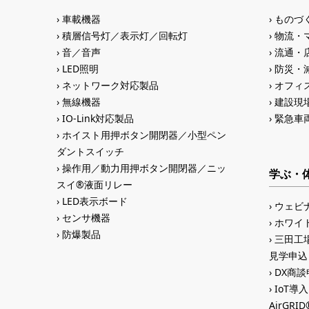
車載機器
ものづ
積層信号灯／表示灯／回転灯
物流・
音／音声
流通・
LED照明
防災・
ネットワーク対応製品
オフィス
無線機器
建設現
IO-Link対応製品
緊急車
ホイスト用押ボタン開閉器／小型ペン
ダントスイッチ
操作用／動力用押ボタン開閉器／ニッ
学ぶ・
スイ®液面リレー
LED表示ボード
ウェビ
センサ機器
ホワイ
防爆製品
三田工場
見学申込
DX商談申
IoT導
AirGR