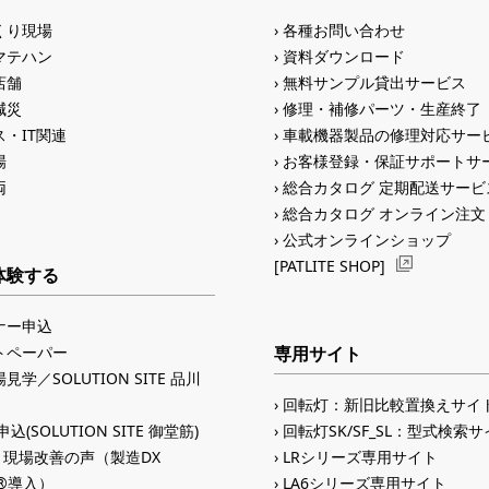
くり現場
各種お問い合わせ
マテハン
資料ダウンロード
店舗
無料サンプル貸出サービス
減災
修理・補修パーツ・生産終了
・IT関連
車載機器製品の修理対応サー
場
お客様登録・保証サポートサ
両
総合カタログ 定期配送サービ
総合カタログ オンライン注文
公式オンラインショップ
[PATLITE SHOP]
体験する
ナー申込
トペーパー
専用サイト
見学／SOLUTION SITE 品川
回転灯：新旧比較置換えサイ
込(SOLUTION SITE 御堂筋)
回転灯SK/SF_SL：型式検索
入 現場改善の声（製造DX
LRシリーズ専用サイト
ID®導入）
LA6シリーズ専用サイト