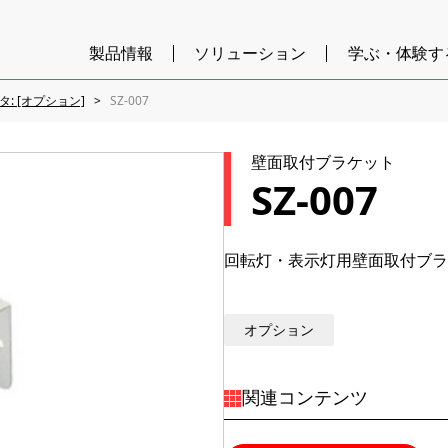
製品情報
ソリューション
学ぶ・体験す
タ: [オプション]
SZ-007
壁面取付ブラケット
SZ-007
回転灯・表示灯用壁面取付ブラ
オプション
関連コンテンツ