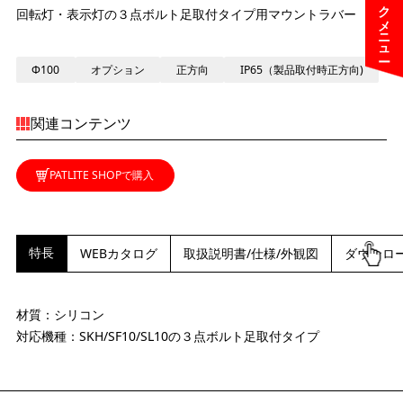
クイックメニュー
回転灯・表示灯の３点ボルト足取付タイプ用マウントラバー
Φ100
オプション
正方向
IP65（製品取付時正方向)
関連コンテンツ
PATLITE SHOPで購入
特長
WEBカタログ
取扱説明書/仕様/外観図
ダウンロ
材質：シリコン
対応機種：SKH/SF10/SL10の３点ボルト足取付タイプ