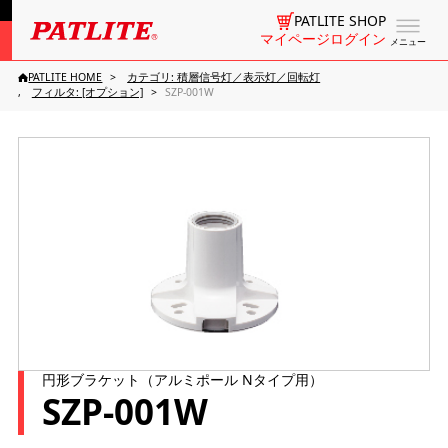
PATLITE SHOP
マイページログイン
メニュー
PATLITE HOME
カテゴリ: 積層信号灯／表示灯／回転灯
フィルタ: [オプション]
SZP-001W
円形ブラケット（アルミポール Nタイプ用）
SZP-001W