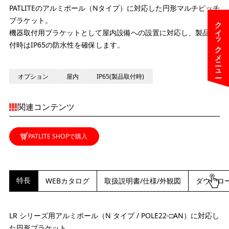
PATLITEのアルミポール（Nタイプ）に対応した円形マルチピッチ
ブラケット。
クイックメニュー
機器取付用ブラケットとして屋内設備への設置に対応し、製品取
付時はIP65の防水性を確保します。
オプション
屋内
IP65(製品取付時)
関連コンテンツ
PATLITE SHOPで購入
特長
WEBカタログ
取扱説明書/仕様/外観図
ダウンロ
LR シリーズ用アルミポール（N タイプ / POLE22-□AN）に対応し
た円形ブラケット。