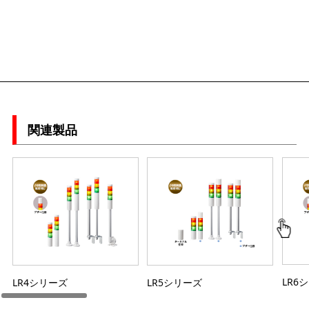
関連製品
LR6
LR4シリーズ
LR5シリーズ