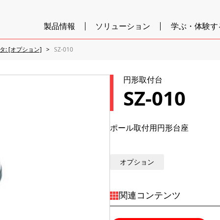
製品情報
ソリューション
学ぶ・体験す
タ: [オプション]
SZ-010
円形取付台
SZ-010
ポール取付用円形台座
オプション
関連コンテンツ