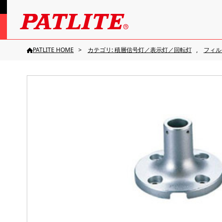
PATLITE HOME
カテゴリ: 積層信号灯／表示灯／回転灯
フィル