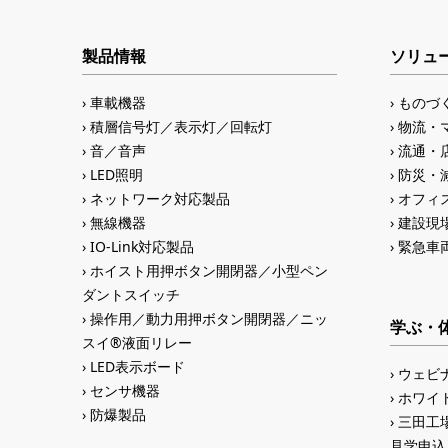
製品情報
ソリュ
車載機器
ものづ
積層信号灯／表示灯／回転灯
物流・
音／音声
流通・
LED照明
防災・
ネットワーク対応製品
オフィス
無線機器
建設現
IO-Link対応製品
緊急車
ホイスト用押ボタン開閉器／小型ペン
ダントスイッチ
操作用／動力用押ボタン開閉器／ニッ
学ぶ・
スイ®液面リレー
LED表示ボード
ウェビ
センサ機器
ホワイ
防爆製品
三田工場
見学申込