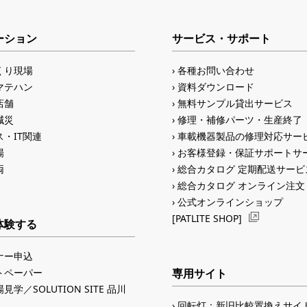
ーション
サービス・サポート
くり現場
各種お問い合わせ
マテハン
資料ダウンロード
店舗
無料サンプル貸出サービス
減災
修理・補修パーツ・生産終了
・IT関連
車載機器製品の修理対応サー
場
お客様登録・保証サポートサ
両
総合カタログ 定期配送サービ
総合カタログ オンライン注文
公式オンラインショップ
[PATLITE SHOP]
体験する
ナー申込
トペーパー
専用サイト
見学／SOLUTION SITE 品川
回転灯：新旧比較置換えサイ