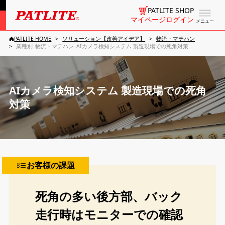
PATLITE SHOP
マイページログイン
メニュー
PATLITE HOME
ソリューション【改善アイデア】
物流・マテハン
業種別_物流・マテハン_AIカメラ検知システム 製造現場での死角対策
AIカメラ検知システム 製造現場での死角
対策
お客様の課題
死角の多い後方部、バック
走行時はモニターでの確認