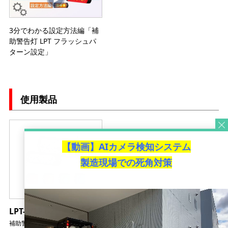
3分でわかる設定方法編「補
助警告灯 LPT フラッシュパ
ターン設定」
使用製品
【動画】AIカメラ検知システム
製造現場での死角対策
LPT-1/LPT-2
補助警告灯