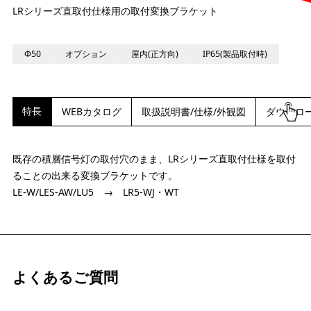
LRシリーズ直取付仕様用の取付変換ブラケット
Φ50
オプション
屋内(正方向)
IP65(製品取付時)
特長
WEBカタログ
取扱説明書/仕様/外観図
ダウンロ
既存の積層信号灯の取付穴のまま、LRシリーズ直取付仕様を取付
ることの出来る変換ブラケットです。
LE-W/LES-AW/LU5 → LR5-WJ・WT
よくあるご質問