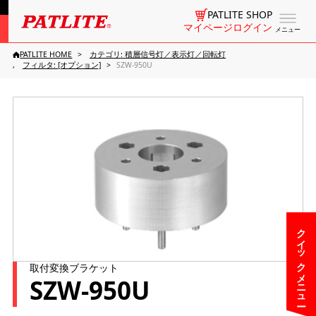
PATLITE SHOP
マイページログイン
メニュー
PATLITE HOME
カテゴリ: 積層信号灯／表示灯／回転灯
フィルタ: [オプション]
SZW-950U
クイックメニュー
取付変換ブラケット
SZW-950U