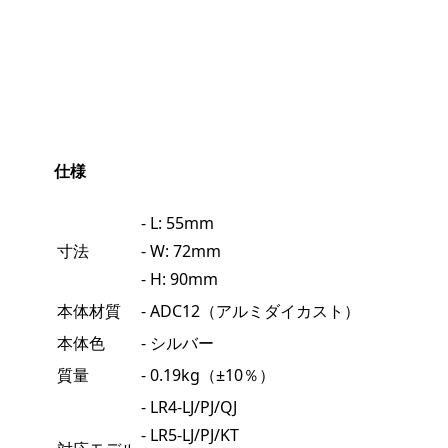
仕様
- L: 55mm
寸法
- W: 72mm
- H: 90mm
本体材質
- ADC12（アルミダイカスト）
本体色
- シルバー
質量
- 0.19kg（±10％）
- LR4-LJ/PJ/QJ
- LR5-LJ/PJ/KT