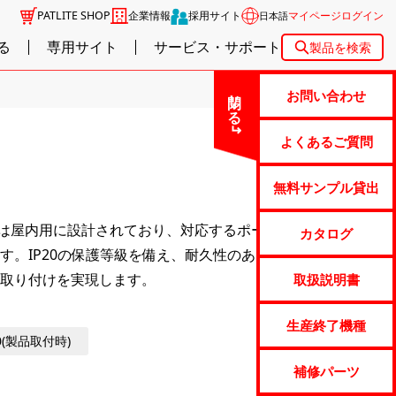
PATLITE SHOP
企業情報
採用サイト
マイページログイン
日本語
る
専用サイト
サービス・サポート
製品を検索
閉じる
お問い合わせ
よくあるご質問
無料サンプル貸出
ケットは屋内用に設計されており、対応するポールや信号灯
カタログ
。IP20の保護等級を備え、耐久性のあるADC12素材
取り付けを実現します。
取扱説明書
生産終了機種
20(製品取付時)
補修パーツ