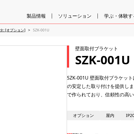
製品情報
ソリューション
学ぶ・体験す
タ: [オプション]
SZK-001U
壁面取付ブラケット
SZK-001U
SZK-001U 壁面取付ブラ
の安定した取り付けを提供します
で作られており、信頼性の高い
オプション
屋内
IP