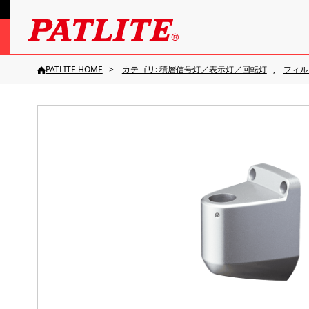
PATLITE HOME
カテゴリ: 積層信号灯／表示灯／回転灯
フィル