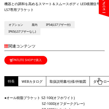
機器との調和を高めるスマート＆スムースボディ LED積層信号灯
LS7専用ブラケット
オプション
屋内
IP54(LS7ブザー付)
IP65(LS7ブザーなし)
関連コンテンツ
PATLITE SHOPで購入
特長
WEBカタログ
取扱説明書/仕様/外観図
ダウンロ
●オール樹脂ブラケット SZ-100(オフホワイト)
SZ-100D(オフダークグレー)