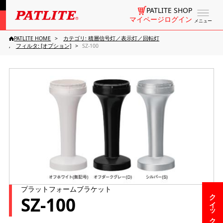
PATLITE SHOP
マイページログイン
メニュー
PATLITE HOME
カテゴリ: 積層信号灯／表示灯／回転灯
フィルタ: [オプション]
SZ-100
プラットフォームブラケット
クイックメニュー
SZ-100