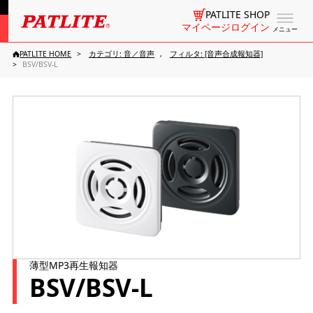
PATLITE SHOP
マイページログイン
メニュー
PATLITE HOME
カテゴリ: 音／音声
フィルタ: [音声合成報知器]
BSV/BSV-L
薄型MP3再生報知器
BSV/BSV-L