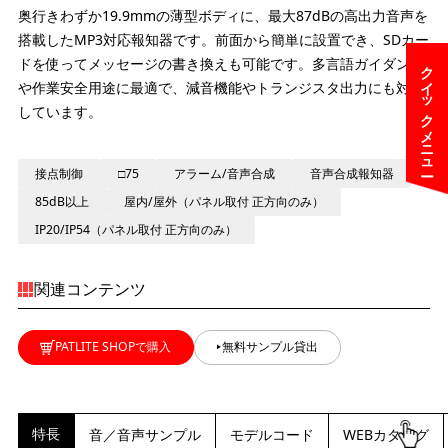
奥行きわずか19.9mmの薄型ボディに、最大87dBの高出力音声を
搭載したMP3対応報知器です。前面から簡単に設置でき、SDカー
ドを使ってメッセージの書き換えも可能です。多言語ガイダンス
クイックメニュー
や作業安全用途に最適で、減音機能やトランジスタ出力にも対応
しています。
接点制御
□75
アラーム/音声合成
音声合成報知器
85dB以上
屋内/屋外（パネル取付 正方向のみ）
IP20/IP54（パネル取付 正方向のみ）
関連コンテンツ
PATLITE SHOPで購入
無料サンプル貸出
特長
音／音声サンプル
モデルコード
WEBカタログ