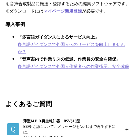
を音声合成製品に転送・登録するための編集ソフトウェアです。
※ダウンロードには
マイページ新規登録
が必要です。
導入事例
『
多言語ガイダンスによるサービス向上
』
多言語ガイダンスで外国人へのサービスを向上しません
か？
『
音声案内で作業ミスの低減、作業員の安全を確保
』
多言語ガイダンスで外国人作業者への作業指示、安全確保
よくあるご質問
薄型ＭＰ３再生報知器 BSV(-L)型
BSV(-L)型について、メッセージをNo.15まで再生するに
は、