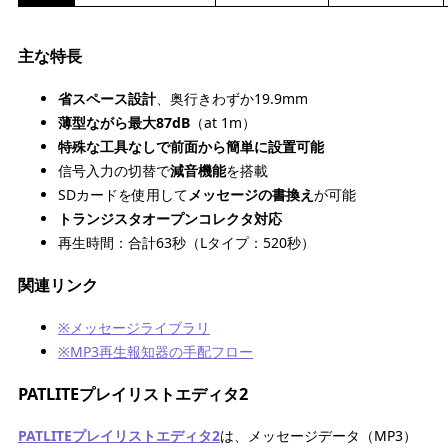
主な特長
省スペース設計
、奥行きわずか19.9mm
薄型ながら最大87dB
（at 1m）
特殊な工具なしで前面から簡単に設置可能
信号入力の切替で
減音機能
を搭載
SDカードを使用して
メッセージの書換え
が可能
トランジスタオープンコレクタ対応
再生時間：合計63秒（Lタイプ：520秒）
関連リンク
※メッセージライブラリ
※MP3再生報知器の手配フロー
PATLITEプレイリストエディタ2
PATLITEプレイリストエディタ2
は、メッセージデータ（MP3）