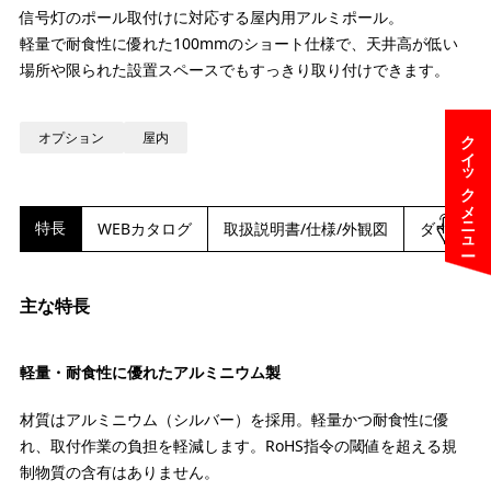
信号灯のポール取付けに対応する屋内用アルミポール。
軽量で耐食性に優れた100mmのショート仕様で、天井高が低い
場所や限られた設置スペースでもすっきり取り付けできます。
クイックメニュー
オプション
屋内
特長
WEBカタログ
取扱説明書/仕様/外観図
ダウンロ
主な特長
軽量・耐食性に優れたアルミニウム製
材質はアルミニウム（シルバー）を採用。軽量かつ耐食性に優
れ、取付作業の負担を軽減します。RoHS指令の閾値を超える規
制物質の含有はありません。