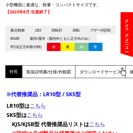
小型機器に最適な、軽量・コンパクトサイズです。
【2023年8月 生産終了】
クイックメニュー
接点制御
□82
回転灯
回転
ブザー(KJSB)
85dB
屋内/屋外（屋内外ともに正方向のみ）
IP23(正方向取付時)
赤
黄
緑
青
特長
取扱説明書/仕様/外観図
ダウンロードサービス
※代替推奨品：LR10型 / SKS型
LR10型は
こちら
SKS型は
こちら
KJS/KJSB型 代替推奨品リストは
こちら