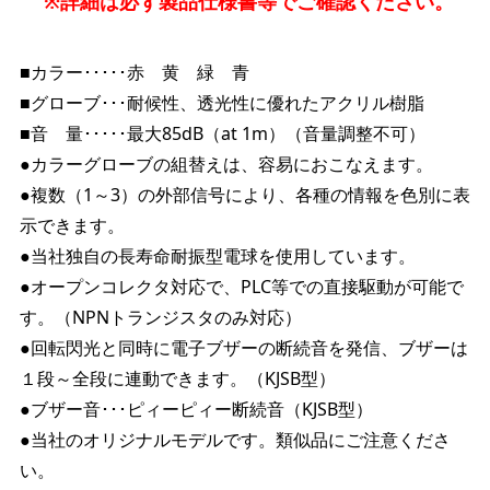
※詳細は必ず製品仕様書等でご確認ください。
■カラー･････赤 黄 緑 青
■グローブ･･･耐候性、透光性に優れたアクリル樹脂
■音 量･････最大85dB（at 1m）（音量調整不可）
●カラーグローブの組替えは、容易におこなえます。
●複数（1～3）の外部信号により、各種の情報を色別に表
示できます。
●当社独自の長寿命耐振型電球を使用しています。
●オープンコレクタ対応で、PLC等での直接駆動が可能で
す。（NPNトランジスタのみ対応）
●回転閃光と同時に電子ブザーの断続音を発信、ブザーは
１段～全段に連動できます。（KJSB型）
●ブザー音･･･ピィーピィー断続音（KJSB型）
●当社のオリジナルモデルです。類似品にご注意くださ
い。