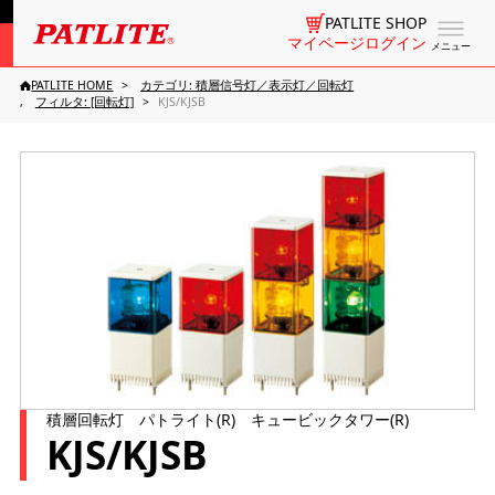
PATLITE SHOP
マイページログイン
メニュー
PATLITE HOME
カテゴリ: 積層信号灯／表示灯／回転灯
フィルタ: [回転灯]
KJS/KJSB
積層回転灯 パトライト(R) キュービックタワー(R)
KJS/KJSB