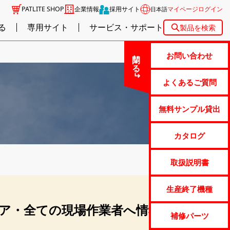
PATLITE SHOP
企業情報
採用サイト
マイページログイン
日本語
る
専用サイト
サービス・サポート
製品を検索
閉じる
お問い合わせ
よくあるご質問
無料サンプル貸出
カタログ
取扱説明書
生産終了機種
ア・全ての現場作業者へ情報
補修パーツ