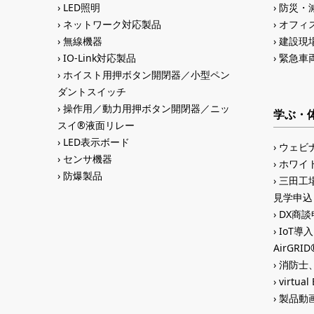
LED照明
防災・
ネットワーク対応製品
オフィス
無線機器
建設現
IO-Link対応製品
緊急車
ホイスト用押ボタン開閉器／小型ペン
ダントスイッチ
操作用／動力用押ボタン開閉器／ニッ
学ぶ・
スイ®液面リレー
LED表示ボード
ウェビ
センサ機器
ホワイ
防爆製品
三田工場
見学申込
DX商談申
IoT導
AirGR
消防士、
virtual
製品動