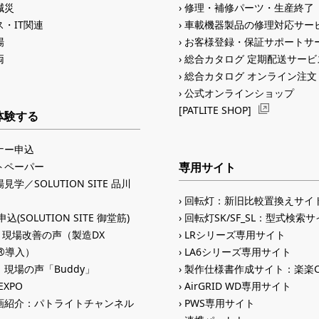
減災
修理・補修パーツ・生産終了
・IT関連
車載機器製品の修理対応サー
場
お客様登録・保証サポートサ
両
総合カタログ 定期配送サービ
総合カタログ オンライン注文
公式オンラインショップ
[PATLITE SHOP]
体験する
ナー申込
トペーパー
専用サイト
見学／SOLUTION SITE 品川
回転灯：新旧比較置換えサイ
込(SOLUTION SITE 御堂筋)
回転灯SK/SF_SL：型式検索
入 現場改善の声（製造DX
LRシリーズ専用サイト
ID®導入）
LA6シリーズ専用サイト
現場の声「Buddy」
製作仕様書作成サイト：楽楽C
 EXPO
AirGRID WD専用サイト
画紹介：パトライトチャンネル
PWS専用サイト