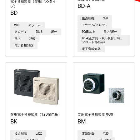
電子音報知器（盤用IP65タイ
BD-A
プ）
BD
接点制御
□80
アラーム/メロディ
□80
アラーム
90dB以上
屋内/屋外
メロディ
98dB
屋外
IP54(正方向パネル取付け時、
屋内
IP65
フロント部のみ)
電子音報知器
電子音報知器
盤用電子音報知器（120mm角）
盤用電子音報知器 Φ30
BK
BM
接点制御
□120
電源制御
Φ30