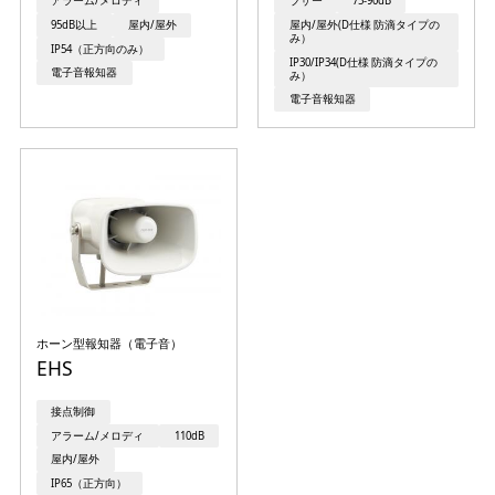
アラーム/メロディ
ブザー
75-90dB
95dB以上
屋内/屋外
屋内/屋外(D仕様 防滴タイプの
み）
IP54（正方向のみ）
IP30/IP34(D仕様 防滴タイプの
電子音報知器
み）
電子音報知器
ホーン型報知器（電子音）
EHS
接点制御
アラーム/メロディ
110dB
屋内/屋外
IP65（正方向）