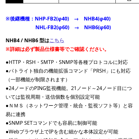
※後継機種：NHP-FB2(φ40) → NHB4(φ40)
NHL-FB2(φ60) → NHB6(φ60)
NHB4 / NHB6 型は
こちら
※詳細は必ず製品仕様書等でご確認ください。
●HTTP・RSH・SMTP・SNMP等各種プロトコルに対応
●パトライト独自の機能拡張コマンド「PRSH」にも対応
（一部機能が制限されます）
●24ノードのPING監視機能。21ノード～24ノード目につ
いては監視周期・送信個数を個別設定可能
●ＮＭＳ（ネットワーク管理・統合・監視ソフト等）と容
易に連携
●SNMP SETコマンドでも容易に制御可能
●Webブラウザ上でIPを含む細かな本体設定が可能