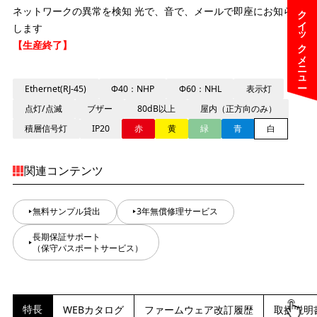
クイックメニュー
ネットワークの異常を検知 光で、音で、メールで即座にお知らせ
します
【生産終了】
Ethernet(RJ-45)
Φ40：NHP
Φ60：NHL
表示灯
点灯/点滅
ブザー
80dB以上
屋内（正方向のみ）
積層信号灯
IP20
赤
黄
緑
青
白
関連コンテンツ
無料サンプル貸出
3年無償修理サービス
長期保証サポート
（保守パスポートサービス）
特長
WEBカタログ
ファームウェア改訂履歴
取扱説明