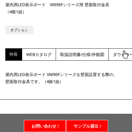
屋内用LED表示ボード VM96Fシリーズ用 壁面取付金具
（4個1組）
オプション
特長
WEBカタログ
取扱説明書/仕様/外観図
ダウンロ
屋内用LED表示ボード VM96Fシリーズを壁面設置する際の、
壁面取付金具です。（4個1組）
お問い合わせ
サンプル貸出