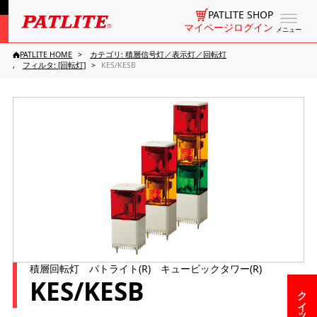
PATLITE SHOP
マイページログイン
メニュー
PATLITE HOME
カテゴリ: 積層信号灯／表示灯／回転灯
フィルタ: [回転灯]
KES/KESB
積層回転灯 パトライト(R) キュービックタワー(R)
KES/KESB