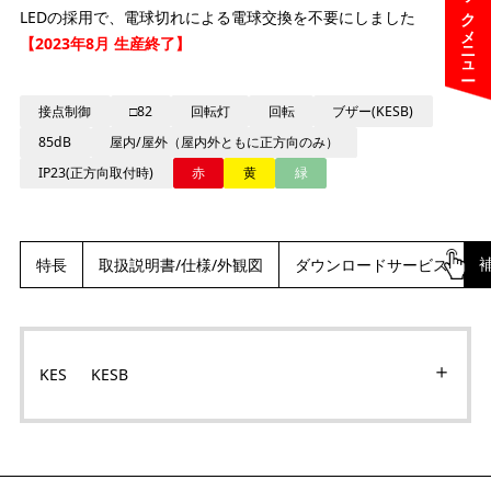
クイックメニュー
LEDの採用で、電球切れによる電球交換を不要にしました
【2023年8月 生産終了】
接点制御
□82
回転灯
回転
ブザー(KESB)
85dB
屋内/屋外（屋内外ともに正方向のみ）
IP23(正方向取付時)
赤
黄
緑
特長
取扱説明書/仕様/外観図
ダウンロードサービス
KES KESB