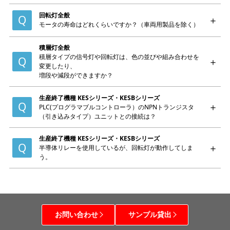
回転灯全般
モータの寿命はどれくらいですか？（車両用製品を除く）
積層灯全般
積層タイプの信号灯や回転灯は、色の並びや組み合わせを
変更したり、
増段や減段ができますか？
生産終了機種 KESシリーズ・KESBシリーズ
PLC(プログラマブルコントローラ）のNPNトランジスタ
（引き込みタイプ）ユニットとの接続は？
生産終了機種 KESシリーズ・KESBシリーズ
半導体リレーを使用しているが、回転灯が動作してしま
う。
お問い合わせ
サンプル貸出