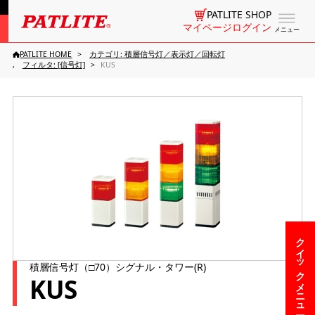
PATLITE SHOP
マイページログイン
メニュー
PATLITE HOME
カテゴリ: 積層信号灯／表示灯／回転灯
フィルタ: [信号灯]
KUS
クイックメニュー
積層信号灯（□70）シグナル・タワー(R)
KUS