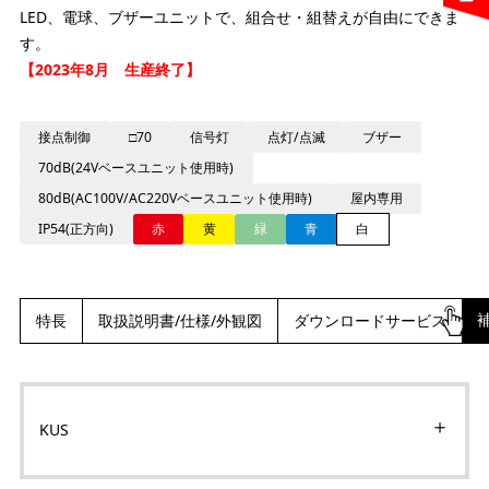
LED、電球、ブザーユニットで、組合せ・組替えが自由にできま
す。
【2023年8月 生産終了】
接点制御
□70
信号灯
点灯/点滅
ブザー
70dB(24Vベースユニット使用時)
80dB(AC100V/AC220Vベースユニット使用時)
屋内専用
IP54(正方向)
赤
黄
緑
青
白
特長
取扱説明書/仕様/外観図
ダウンロードサービス
KUS