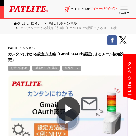
マイページログイン
PATLITE SHOP
メニュー
PATLITE HOME
PATLITEチャンネル
カンタンにわかる設定方法編「Gmail OAuth認証によるメール検知設定」
PATLITEチャンネル
カンタンにわかる設定方法編「Gmail OAuth認証によるメール検知設
定」
クイックメニュー
お問い合わせ
製品サンプル貸出
製品ページ
▶