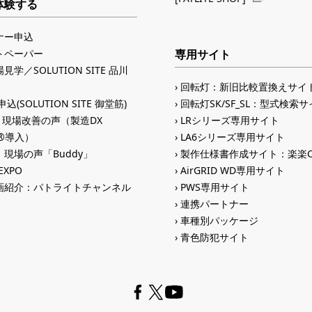
体験する
ナー申込
トペーパー
専用サイト
見学／SOLUTION SITE 品川
回転灯：新旧比較置換えサイ
込(SOLUTION SITE 御堂筋)
回転灯SK/SF_SL：型式検索
入 現場改善の声（製造DX
LRシリーズ専用サイト
ID®導入）
LA6シリーズ専用サイト
現場の声「Buddy」
製作仕様書作成サイト：楽楽C
 EXPO
AirGRID WD専用サイト
画紹介：パトライトチャンネル
PWS専用サイト
連携パートナー
車種別パッケージ
青色防犯サイト