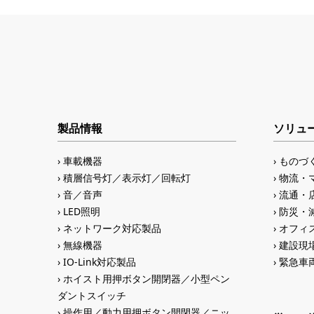
製品情報
ソリュ
車載機器
ものづ
積層信号灯／表示灯／回転灯
物流・
音／音声
流通・
LED照明
防災・
ネットワーク対応製品
オフィス
無線機器
建設現
IO-Link対応製品
緊急車
ホイスト用押ボタン開閉器／小型ペン
ダントスイッチ
操作用／動力用押ボタン開閉器／ニッ