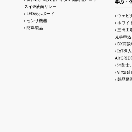
学ぶ・
スイ®液面リレー
LED表示ボード
ウェビ
センサ機器
ホワイ
防爆製品
三田工場
見学申込
DX商談申
IoT導
AirGR
消防士、
virtual
製品動