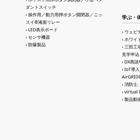
ダントスイッチ
操作用／動力用押ボタン開閉器／ニッ
学ぶ・
スイ®液面リレー
LED表示ボード
ウェビ
センサ機器
ホワイ
防爆製品
三田工場
見学申込
DX商談申
IoT導
AirGR
消防士、
virtual
製品動