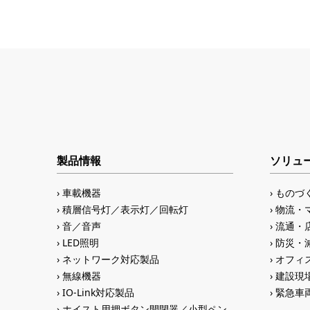
製品情報
ソリュ
車載機器
ものづ
積層信号灯／表示灯／回転灯
物流・
音／音声
流通・
LED照明
防災・
ネットワーク対応製品
オフィス
無線機器
建設現
IO-Link対応製品
緊急車
ホイスト用押ボタン開閉器／小型ペン