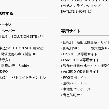
公式オンラインショップ
[PATLITE SHOP]
体験する
ナー申込
トペーパー
専用サイト
見学／SOLUTION SITE 品川
回転灯：新旧比較置換えサイ
込(SOLUTION SITE 御堂筋)
回転灯SK/SF_SL：型式検索
入 現場改善の声（製造DX
LRシリーズ専用サイト
ID®導入）
LA6シリーズ専用サイト
現場の声「Buddy」
製作仕様書作成サイト：楽楽C
 EXPO
AirGRID WD専用サイト
画紹介：パトライトチャンネル
PWS専用サイト
連携パートナー
車種別パッケージ
青色防犯サイト