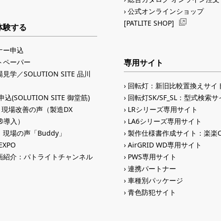
公式オンラインショップ
[PATLITE SHOP]
体験する
ナー申込
トペーパー
専用サイト
見学／SOLUTION SITE 品川
回転灯：新旧比較置換えサイ
込(SOLUTION SITE 御堂筋)
回転灯SK/SF_SL：型式検索
入 現場改善の声（製造DX
LRシリーズ専用サイト
ID®導入）
LA6シリーズ専用サイト
現場の声「Buddy」
製作仕様書作成サイト：楽楽C
 EXPO
AirGRID WD専用サイト
画紹介：パトライトチャンネル
PWS専用サイト
連携パートナー
車種別パッケージ
青色防犯サイト