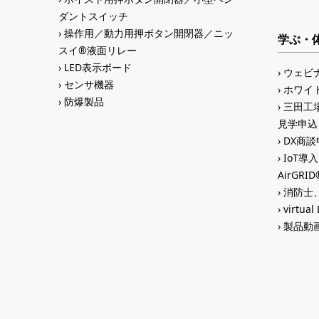
ダントスイッチ
操作用／動力用押ボタン開閉器／ニッ
学ぶ・
スイ®液面リレー
LED表示ボード
ウェビ
センサ機器
ホワイ
防爆製品
三田工場
見学申込
DX商談申
IoT導
AirGR
消防士、
virtual
製品動