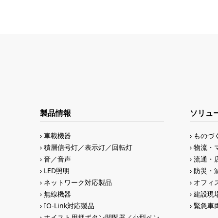
製品情報
ソリュ
車載機器
ものづ
積層信号灯／表示灯／回転灯
物流・
音／音声
流通・
LED照明
防災・
ネットワーク対応製品
オフィス
無線機器
建設現
IO-Link対応製品
緊急車
ホイスト用押ボタン開閉器／小型ペン