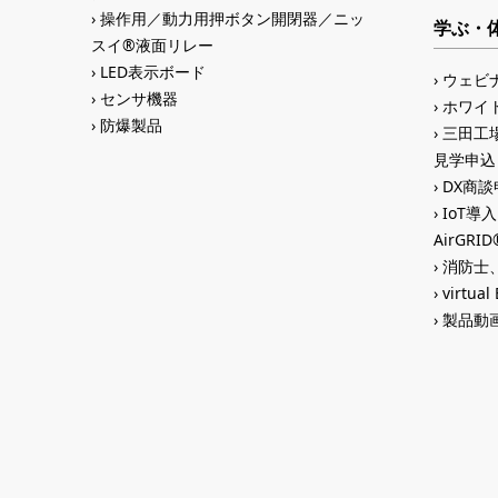
操作用／動力用押ボタン開閉器／ニッ
学ぶ・
スイ®液面リレー
LED表示ボード
ウェビ
センサ機器
ホワイ
防爆製品
三田工場
見学申込
DX商談申
IoT導
AirGR
消防士、
virtual
製品動