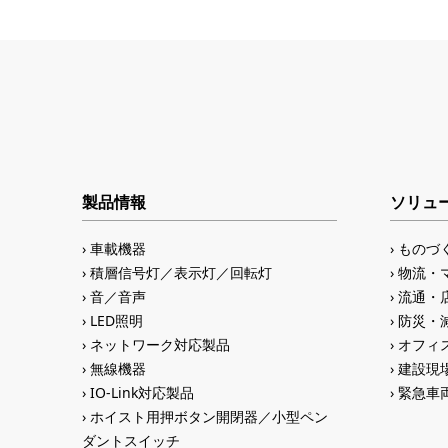
製品情報
ソリュ
車載機器
ものづ
積層信号灯／表示灯／回転灯
物流・
音／音声
流通・
LED照明
防災・
ネットワーク対応製品
オフィス
無線機器
建設現
IO-Link対応製品
緊急車
ホイスト用押ボタン開閉器／小型ペン
ダントスイッチ