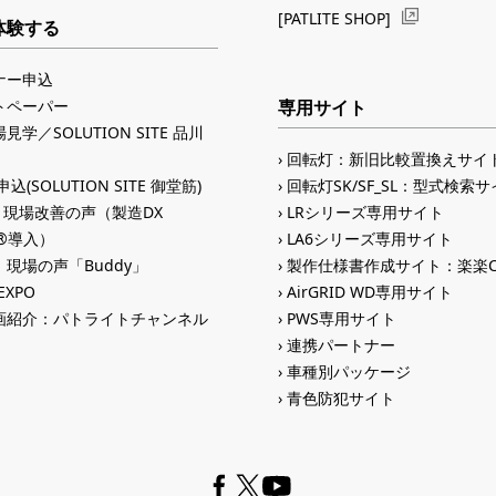
[PATLITE SHOP]
体験する
ナー申込
トペーパー
専用サイト
見学／SOLUTION SITE 品川
回転灯：新旧比較置換えサイ
込(SOLUTION SITE 御堂筋)
回転灯SK/SF_SL：型式検索
入 現場改善の声（製造DX
LRシリーズ専用サイト
ID®導入）
LA6シリーズ専用サイト
現場の声「Buddy」
製作仕様書作成サイト：楽楽C
 EXPO
AirGRID WD専用サイト
画紹介：パトライトチャンネル
PWS専用サイト
連携パートナー
車種別パッケージ
青色防犯サイト