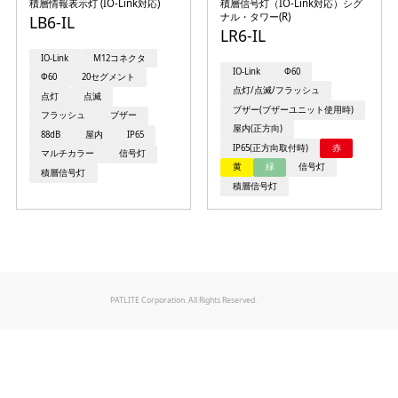
積層情報表示灯 (IO-Link対応)
積層信号灯（IO-Link対応）シグ
ナル・タワー(R)
LB6-IL
LR6-IL
IO-Link
M12コネクタ
IO-Link
Φ60
Φ60
20セグメント
点灯/点滅/フラッシュ
点灯
点滅
ブザー(ブザーユニット使用時)
フラッシュ
ブザー
屋内(正方向)
88dB
屋内
IP65
IP65(正方向取付時)
赤
マルチカラー
信号灯
黄
緑
信号灯
積層信号灯
積層信号灯
PATLITE Corporation. All Rights Reserved.