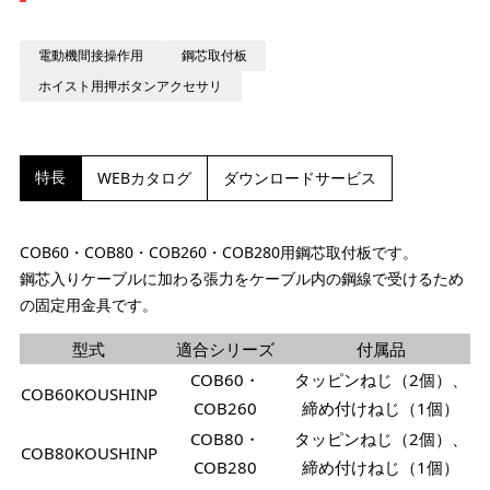
電動機間接操作用
鋼芯取付板
ホイスト用押ボタンアクセサリ
特長
WEBカタログ
ダウンロードサービス
COB60・COB80・COB260・COB280用鋼芯取付板です。
鋼芯入りケーブルに加わる張力をケーブル内の鋼線で受けるため
の固定用金具です。
型式
適合シリーズ
付属品
COB60・
タッピンねじ（2個）、
COB60KOUSHINP
COB260
締め付けねじ（1個）
COB80・
タッピンねじ（2個）、
COB80KOUSHINP
COB280
締め付けねじ（1個）