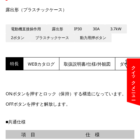
露出形（プラスチックケース）
電動機直接操作用
露出形
IP30
30A
3.7kW
2ボタン
プラスチックケース
動力用押ボタン
特長
WEBカタログ
取扱説明書/仕様/外観図
ダウンロ
クイックメニュー
ONボタンを押すとロック（保持）する構造になっています。
OFFボタンを押すと解放します。
■共通仕様
項 目
仕 様