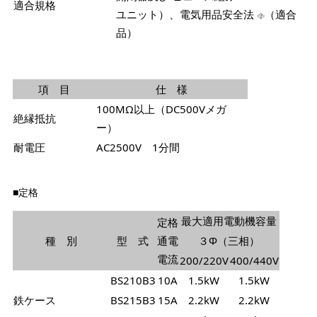
適合規格
ユニット）、電気用品安全法
（適合
品）
項 目
仕 様
100MΩ以上（DC500Vメガ
絶縁抵抗
ー）
耐電圧
AC2500V 1分間
■定格
最大適用電動機容量
定格
種 別
型 式
通電
３Φ（三相）
電流
200/220V
400/440V
BS210B3
10A
1.5kW
1.5kW
鉄ケース
BS215B3
15A
2.2kW
2.2kW