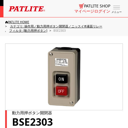
PATLITE SHOP
マイページログイン
メニュー
PATLITE HOME
カテゴリ: 操作用／動力用押ボタン開閉器／ニッスイ®液面リレー
フィルタ: [動力用押ボタン]
BSE2303
動力用押ボタン開閉器
BSE2303