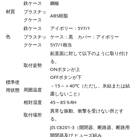
鉄ケース
鋼板
材質
プラスチッ
ABS樹脂
クケース
鉄ケース
アイボリー：5Y7/1
色
プラスチッ
ケース：黒 カバー：アイボリー
クケース
5Y7/1相当
鉛直面に対して以下のように取り付け
る。
取付姿勢
ONボタンが上
OFFボタンが下
標準使
－15～＋40℃（ただし、氷結または結
周囲温度
用状態
露しないこと）
相対湿度
45～85％RH
異常な振動、衝撃を受けない所とす
取付場所
る。
JIS C8201-3（開閉器、断路器、断路用
開閉器及び ヒューズ組み