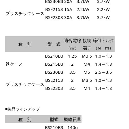
BS230B3
30A
3.7kW
3.7kW
BSE2153
15A
2.2kW
2.2kW
プラスチックケース
BSE2303
30A
3.7kW
3.7kW
適合電線
接続
締付トルク
種 別
型 式
（㎟）
端子
（N・m）
BS210B3
1.25
M3.5
1.0～1.3
鉄ケース
BS215B3
2
M4
1.4～1.8
BS230B3
3.5
M5
2.5～3.5
BSE2153
2
M3.5
1.0～1.3
プラスチックケース
BSE2303
3.5
M4
1.4～1.8
■製品ラインアップ
種 別
型式
概略質量
BS210B3
140g