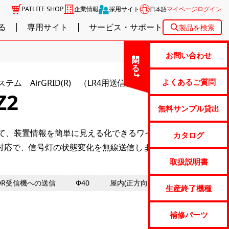
PATLITE SHOP
企業情報
採用サイト
マイページログイン
日本語
る
専用サイト
サービス・サポート
製品を検索
閉じる
お問い合わせ
よくあるご質問
ム AirGRID(R) （LR4用送信機）
Z2
無料サンプル貸出
して、装置情報を簡単に見える化できるワイヤレスデー
カタログ
PRO対応で、信号灯の状態変化を無線送信します。
取扱説明書
;WDR受信機への送信
Φ40
屋内(正方向)
IP65
生産終了機種
補修パーツ