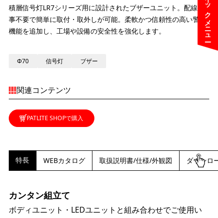
クイックメニュー
積層信号灯LR7シリーズ用に設計されたブザーユニット。配線工
事不要で簡単に取付・取外しが可能。柔軟かつ信頼性の高い警報
機能を追加し、工場や設備の安全性を強化します。
Φ70
信号灯
ブザー
関連コンテンツ
PATLITE SHOPで購入
特長
WEBカタログ
取扱説明書/仕様/外観図
ダウンロ
カンタン組立て
ボディユニット・LEDユニットと組み合わせでご使用い