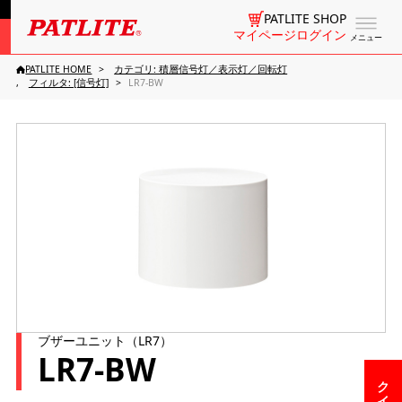
PATLITE SHOP
マイページログイン
メニュー
PATLITE HOME
カテゴリ: 積層信号灯／表示灯／回転灯
フィルタ: [信号灯]
LR7-BW
ブザーユニット（LR7）
LR7-BW