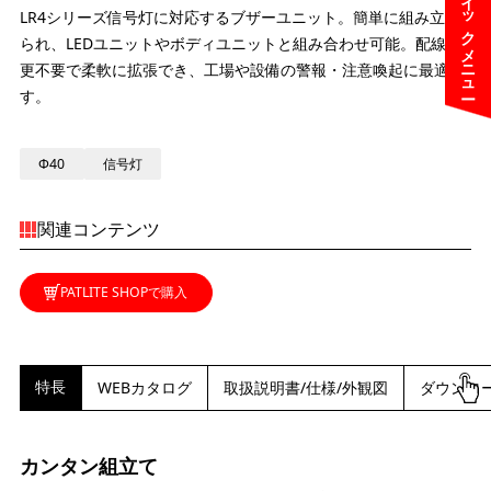
クイックメニュー
LR4シリーズ信号灯に対応するブザーユニット。簡単に組み立て
られ、LEDユニットやボディユニットと組み合わせ可能。配線変
更不要で柔軟に拡張でき、工場や設備の警報・注意喚起に最適で
す。
Φ40
信号灯
関連コンテンツ
PATLITE SHOPで購入
特長
WEBカタログ
取扱説明書/仕様/外観図
ダウンロ
カンタン組立て