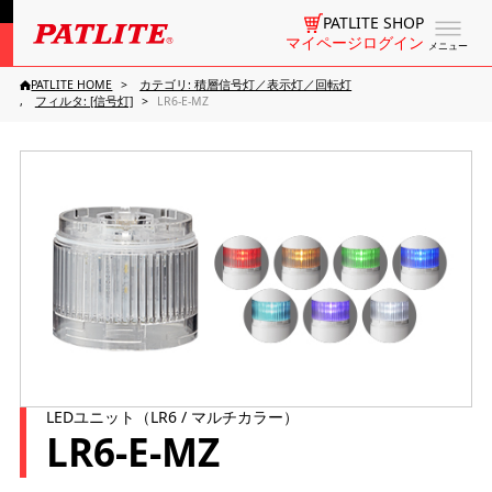
PATLITE SHOP
マイページログイン
メニュー
PATLITE HOME
カテゴリ: 積層信号灯／表示灯／回転灯
フィルタ: [信号灯]
LR6-E-MZ
LEDユニット（LR6 / マルチカラー）
LR6-E-MZ