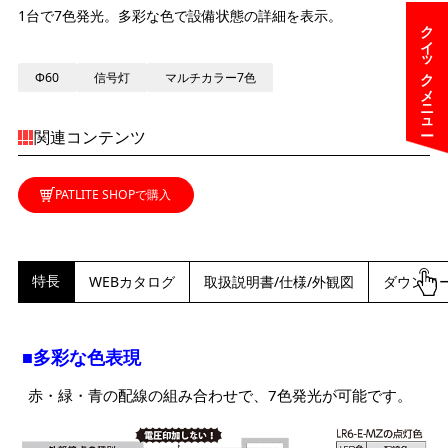
1台で7色発光。多彩な色で設備状態の詳細を表示。
クイックメニュー
Φ60
信号灯
マルチカラー7色
関連コンテンツ
PATLITE SHOPで購入
特長
WEBカタログ
取扱説明書/仕様/外観図
ダウンロ
■多彩な色表現
赤・緑・青の配線の組み合わせで、7色発光が可能です。