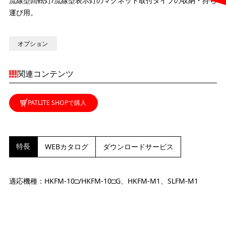
流線型回転灯/流線型表示灯のマグネット取付タイプの収納・持ち
運び用。
オプション
関連コンテンツ
PATLITE SHOPで購入
特長
WEBカタログ
ダウンロードサービス
適応機種：HKFM-10□/HKFM-10□G、HKFM-M1、SLFM-M1